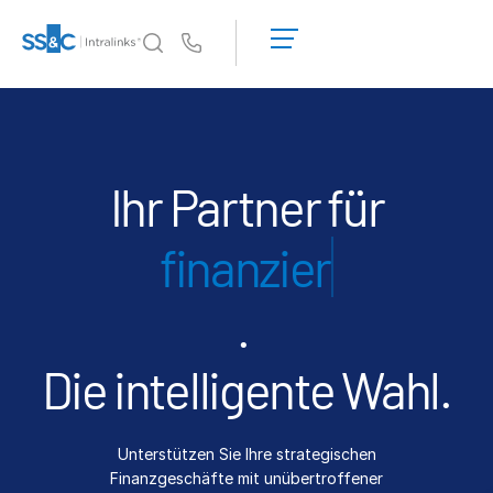
Demo
anfordern
Us
Angebot
einholen
Warum Intralinks?
Toggl
subm
Warum Intralinks?
Sicherheit und Vertrauen
Ihr Partner für
APIs und Bereitstellung
finanzie
AI Hub
.
Produkte
Toggl
subm
Deal
Centre AI
Die intelligente Wahl.
Link
Vorbereitung
Unterstützen Sie Ihre strategischen
Marketing
Finanzgeschäfte mit unübertroffener
Diligence