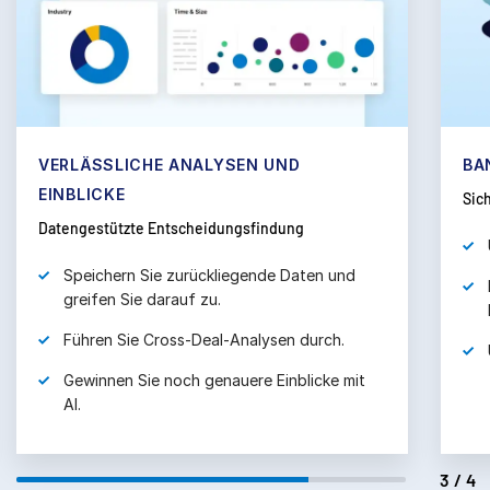
subm
Kontakt
Unternehmen
Deutsch
BANKSICHERE SICHERHEIT
EI
English
DEMO ANFORDERN
Sicherheit steht an erster Stelle
Ent
简体中文
ANGEBOT EINHOLEN
Unübertroffene Datenschutzkontrollen
繁體中文
Français
Dynamische, benutzerdefinierte
Kennzeichnung mit Wasserzeichen
Deutsch
Umfassende Audit-Berichte
日本語
한국인
Português
Español
4/4