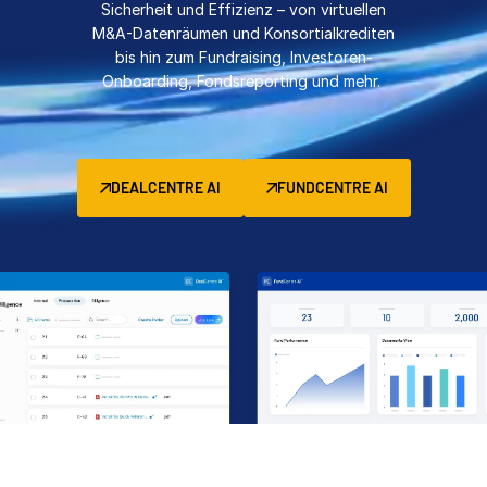
Sicherheit und Effizienz – von virtuellen
Management
M&A-Datenräumen und Konsortialkrediten
bis hin zum Fundraising, Investoren-
DealVault
Onboarding, Fondsreporting und mehr.
Connect
Fund
Centre
Fundraising
DEALCENTRE AI
FUNDCENTRE AI
Onboarding
Berichterstellung
Managed Services für Alternative Investitionen
Deal-Services
Schwärzung
Transaktionsunterstützung
Erweiterte berichterstattung
NDA
Übersetzung