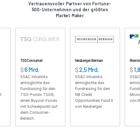
Vertrauensvoller Partner von Fortune-
500-Unternehmen und der größten
VDR
Pro
Market Maker
VDRPro
Weitere Produkte
SECURITYHUB
VIA
TSG Consumer
Neuberger Berman
Riverside
Lösungen
$
6 Mrd.
$
2,5 Mrd.
$
1,87 Mrd.
Toggl
subm
SS&C Intralinks
SS&C Intralinks
SS&C Intralink
Mergers & Acquisitions
ermöglichte das
ermöglichte das
ermöglichte d
Börsengänge
Fundraising für den
Fundraising für den
Fundraising fü
TSG-Fonds TSG9,
NB Credit
Micro-Cap Fun
Fondsmanagement
einen Buyout-Fonds
Opportunities Fund II
von Riverside.
mit Schwerpunkt auf
von Neuberger.
Finanzierung
dem Consumer-
Sicherer Dokumentenaustausch
Bereich.
Regulatory, Risk & Compliance
Konsortialkredite