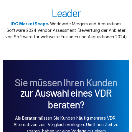
Leader
IDC MarketScape
: Worldwide Mergers and Acquisitions
Software 2024 Vendor Assessment (Bewertung der Anbieter
von Software für weltweite Fusionen und Akquisitionen 2024)
Sie müssen Ihren Kunden
zur Auswahl eines VDR
beraten?
Als Berater müssen Sie Kunden häufig mehrere VDR-
Alternativen zum Vergleich vorlegen. Um Ihnen Zeit zu
sparen, haben wir eine Vorlage mit einem