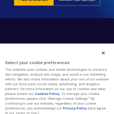
Select your cookie preferences
Intralinks provides secure collaboration software and
This website uses cookies and similar technologies to enhance
secure online document sharing solutions that enable
site navigation, analyze site usage, and assist in our marketing
enterprise collaboration across organizational, corporate
efforts. We also share information about your use of our website
with our third-party social media, advertising, and analytics
and geographical boundaries. Intralinks’ secure platform
partners. For more information on our use of cookies and data,
provides tools for file sync and secure file-sharing,
please review our
Cookies Policy
. To manage your cookie
collaborative workspaces and virtual data room (VDR)
preferences, please click “Manage Cookie Settings.” By
solutions.
continuing to use our website, regardless of your cookie
preferences, you acknowledge our
Privacy Policy
[and agree
to our Terms of Use.]