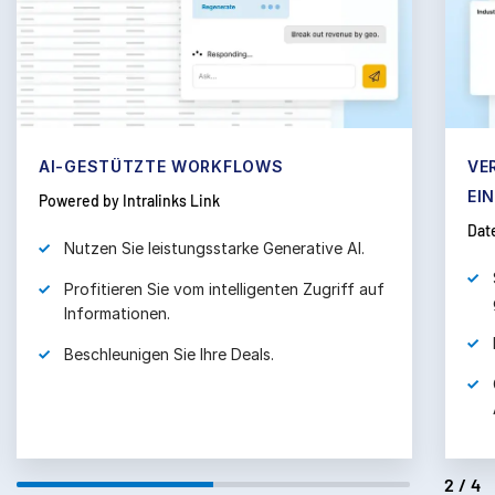
subm
Kontakt
Unternehmen
Deutsch
AI-GESTÜTZTE WORKFLOWS
VE
English
DEMO ANFORDERN
EI
Powered by Intralinks Link
简体中文
Dat
ANGEBOT EINHOLEN
Nutzen Sie leistungsstarke Generative AI.
繁體中文
Français
Profitieren Sie vom intelligenten Zugriff auf
Informationen.
Deutsch
Beschleunigen Sie Ihre Deals.
日本語
한국인
Português
Español
2/4