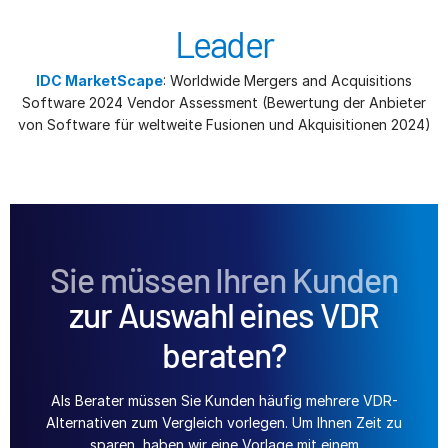
Leader
IDC MarketScape
: Worldwide Mergers and Acquisitions
Software 2024 Vendor Assessment (Bewertung der Anbieter
von Software für weltweite Fusionen und Akquisitionen 2024)
Sie müssen Ihren Kunden
zur Auswahl eines VDR
beraten?
Als Berater müssen Sie Kunden häufig mehrere VDR-
Alternativen zum Vergleich vorlegen. Um Ihnen Zeit zu
sparen, haben wir eine Vorlage mit einem