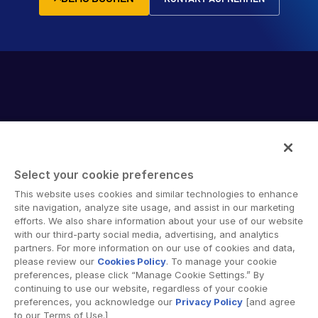
Select your cookie preferences
Intralinks provides secure collaboration software and
This website uses cookies and similar technologies to enhance
secure online document sharing solutions that enable
site navigation, analyze site usage, and assist in our marketing
enterprise collaboration across organizational, corporate
efforts. We also share information about your use of our website
with our third-party social media, advertising, and analytics
and geographical boundaries. Intralinks’ secure platform
partners. For more information on our use of cookies and data,
provides tools for file sync and secure file-sharing,
please review our
Cookies Policy
. To manage your cookie
collaborative workspaces and virtual data room (VDR)
preferences, please click “Manage Cookie Settings.” By
solutions.
continuing to use our website, regardless of your cookie
preferences, you acknowledge our
Privacy Policy
[and agree
to our Terms of Use.]