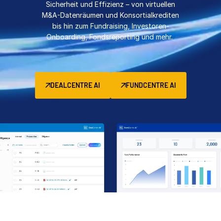
Sicherheit und Effizienz – von virtuellen
Management
M&A-Datenräumen und Konsortialkrediten
bis hin zum Fundraising, Investoren-
DealVault
Onboarding, Fondsreporting und mehr.
Connect
Fund
Centre
Fundraising
DEALCENTRE AI
FUNDCENTRE AI
Onboarding
Berichterstellung
Managed Services für Alternative Investitionen
Deal-Services
Schwärzung
Transaktionsunterstützung
Erweiterte berichterstattung
NDA
Übersetzung