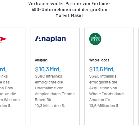
Vertrauensvoller Partner von Fortune-
500-Unternehmen und der größten
VDR
Pro
Market Maker
VDRPro
Weitere Produkte
SECURITYHUB
VIA
Anaplan
Whole Foods
Fortre
Lösungen
$
10,3 Mrd.
$
13,6 Mrd.
$
3,
Toggl
subm
SS&C Intralinks
SS&C Intralinks
SS&C 
Mergers & Acquisitions
ermöglichte die
ermöglichte die
ermög
Börsengänge
Übernahme von
Akquisition von
Über
ie
Anaplan durch Thoma
Whole Foods durch
Fortr
Fondsmanagement
 von
Bravo für
Amazon für
Grou
10,3 Milliarden $.
13,6 Milliarden $.
SoftB
Finanzierung
3,3 M
Sicherer Dokumentenaustausch
Regulatory, Risk & Compliance
Konsortialkredite