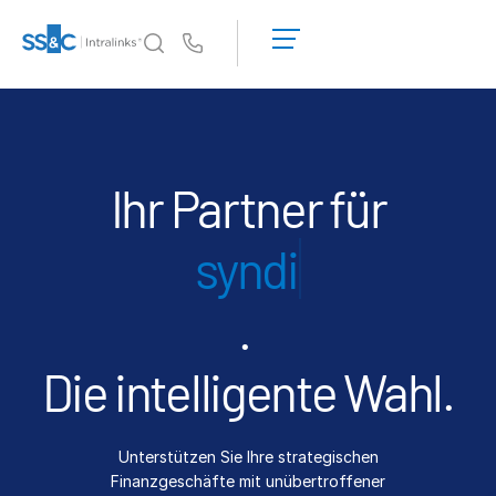
Demo
anfordern
Us
Angebot
einholen
Warum Intralinks?
Toggl
subm
Warum Intralinks?
Sicherheit und Vertrauen
Ihr Partner für
APIs und Bereitstellung
syndizierungen
AI Hub
.
Produkte
Toggl
subm
Deal
Centre AI
Die intelligente Wahl.
Link
Vorbereitung
Unterstützen Sie Ihre strategischen
Marketing
Finanzgeschäfte mit unübertroffener
Diligence