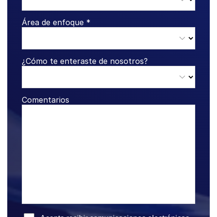
Área de enfoque *
Toggl
Real Estate Fund Managers
subm
Recursos
¿Cómo te enteraste de nosotros?
Toggl
subm
Sobre nosotros
Toggl
subm
Comentarios
Contáctanos
La empresa
Español
English
SOLICITAR UNA DEMOSTRACIÓN
简体中文
OBTENER UN PRESUPUESTO
繁體中文