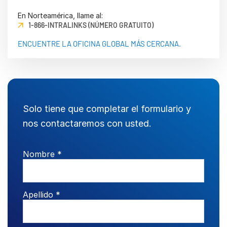
En Norteamérica, llame al:
Gestión
1-866-INTRALINKS (NÚMERO GRATUITO)
DealVault
ENCUENTRE LA OFICINA GLOBAL MÁS CERCANA.
Connect
Fund
Centre
Recaudación de Fondos
Incorporación
Solo tiene que completar el formulario y
Presentación de Informes
nos contactaremos con usted.
Servicios Gestionados de Inversiones Alternativas
Servicios de deal
Nombre *
Supresión de información
Soporte de transacciones
Apellido *
Funcionalidad avanzada de informes
NDA
Traducción