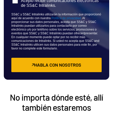
Acepto recibir comunicaciones electrónicas
Français
de SS&C Intralinks.
Deutsch
SS&C y SS&C Intralinks utilizarán la información que proporcionó
日本語
aquí de acuerdo con nuestra
Política de privacidad
. Al
proporcionar sus datos personales, acepta que SS&C y SS&C
한국인
Intralinks puedan utilizarlos para contactarlo por correo
electrónico y/o por teléfono sobre los servicios, promociones o
Português
eventos que SS&C y SS&C Intralinks puedan ofrecer/presentar.
En cualquier momento puede optar por no recibir más
comunicaciones de Intralinks. Si usted no acepta que SS&C and
Español
SS&C Intralinks utilicen sus datos personales para este fin, por
favor no complete este formulario.
Italiano
Dutch
HABLA CON NOSOTROS
No importa dónde esté, allí
también estaremos