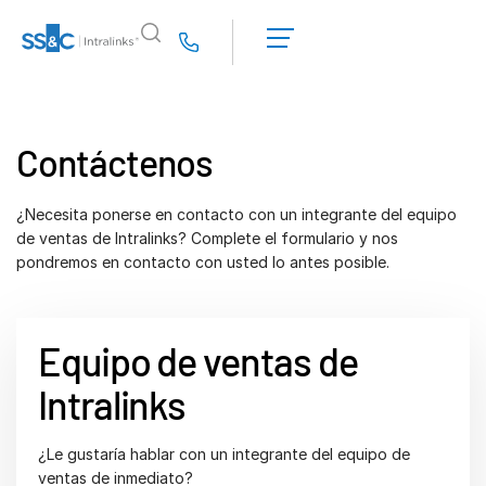
Solicitar una
demostración
Us
Obtener un
presupuesto
¿Por qué Intralinks?
Toggl
subm
¿Por qué Intralinks?
Contáctenos
Seguridad y confianza
API y despliegue
¿Necesita ponerse en contacto con un integrante del equipo
de ventas de Intralinks? Complete el formulario y nos
Centro de IA
pondremos en contacto con usted lo antes posible.
Productos
Toggl
subm
Deal
Centre AI
Equipo de ventas de
Link
Intralinks
Preparación
Marketing
¿Le gustaría hablar con un integrante del equipo de
ventas de inmediato?
Due diligence