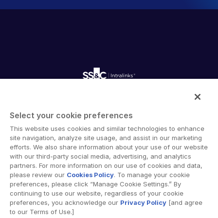
Intralinks ofrece software de colaboración segura y
soluciones de intercambio de documentos en línea que
Select your cookie preferences
permiten la colaboración empresarial a través de
This website uses cookies and similar technologies to enhance
fronteras organizacionales, corporativas y geográficas.
site navigation, analyze site usage, and assist in our marketing
La plataforma segura de Intralinks proporciona
efforts. We also share information about your use of our website
with our third-party social media, advertising, and analytics
herramientas para sincronización de archivos, intercambio
partners. For more information on our use of cookies and data,
seguro de documentos, espacios de trabajo
please review our
Cookies Policy
. To manage your cookie
colaborativos y soluciones de salas de datos virtuales
preferences, please click “Manage Cookie Settings.” By
(VDR).
continuing to use our website, regardless of your cookie
preferences, you acknowledge our
Privacy Policy
[and agree
to our Terms of Use.]