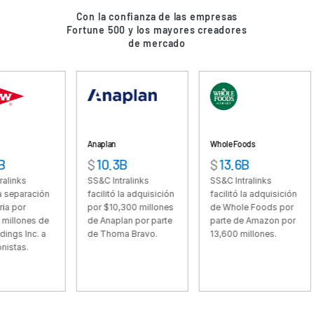
Con la confianza de las empresas
VDR
Pro
Fortune 500 y los mayores creadores
de mercado
VDRPro
Productos adicionales
SECURITYHUB
VIA
Anaplan
Whole Foods
For
Soluciones
Toggl
$
10.3B
$
13.6B
$
subm
Fusiones y adquisiciones
SS&C Intralinks
SS&C Intralinks
SS
ación
facilitó la adquisición
facilitó la adquisición
fac
Ofertas Publicas Iniciales
por $10,300 millones
de Whole Foods por
po
Gestión de fondos
es de
de Anaplan por parte
parte de Amazon por
Fo
c. a
de Thoma Bravo.
13,600 millones.
Gr
Financiación
So
Intercambio Seguro de Documentos
Préstamos Sindicados