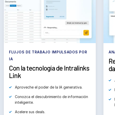
La empresa
Español
English
SOLICITAR UNA DEMOSTRACIÓN
简体中文
OBTENER UN PRESUPUESTO
繁體中文
FLUJOS DE TRABAJO IMPULSADOS POR
AN
Français
IA
Re
Con la tecnología de Intralinks
Deutsch
da
Link
日本語
한국인
Aproveche el poder de la IA generativa.
Português
Conozca el descubrimiento de información 
Español
inteligente.
Italiano
Acelere sus deals.