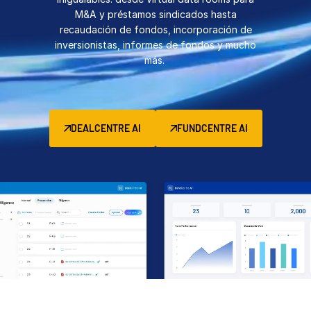
M&A y préstamos sindicados hasta
Gestión
recaudación de fondos, incorporación de
DealVault
inversionistas, informes de fondos y mucho
más.
Connect
Fund
Centre
Recaudación de Fondos
DEALCENTRE AI
FUNDCENTRE AI
Incorporación
Presentación de Informes
Servicios Gestionados de Inversiones Alternativas
Servicios de deal
Supresión de información
Soporte de transacciones
Funcionalidad avanzada de informes
NDA
Traducción