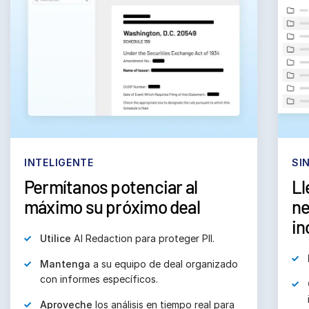
INTELIGENTE
SI
Permítanos potenciar al
Ll
máximo su próximo deal
ne
in
Utilice
 AI Redaction para proteger PII.
Mantenga
 a su equipo de deal organizado 
con informes específicos.
Aproveche
 los análisis en tiempo real para 