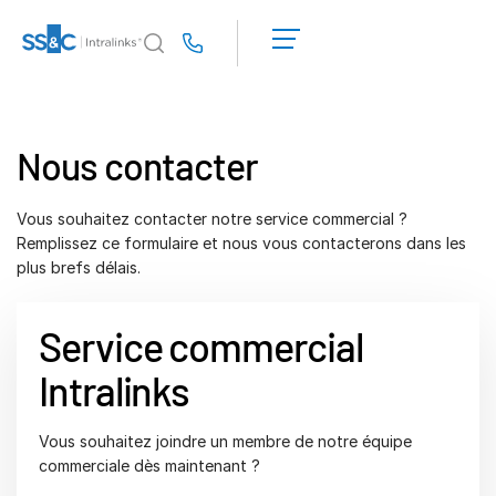
Demander une
démonstration
Us
Obtenir un
devis
Pourquoi Intralinks
Toggl
subm
Pourquoi Intralinks
Nous contacter
Sécurité et confiance
API et déploiement
Vous souhaitez contacter notre service commercial ?
Remplissez ce formulaire et nous vous contacterons dans les
Centre d'IA
plus brefs délais.
Produits
Toggl
Service commercial
subm
Deal
Centre AI
Intralinks
Link
Préparation
Vous souhaitez joindre un membre de notre équipe
Marketing
commerciale dès maintenant ?
Diligence