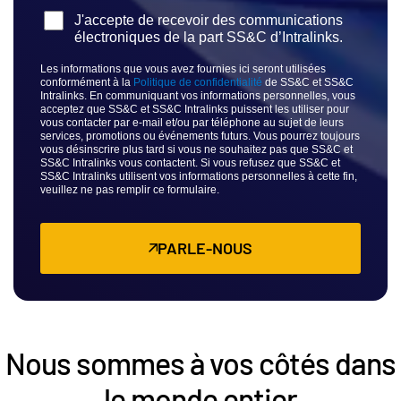
subm
Nous contacter
J'accepte de recevoir des communications
électroniques de la part SS&C d’Intralinks.
Entreprise
Les informations que vous avez fournies ici seront utilisées
conformément à la
Politique de confidentialité
de SS&C et SS&C
Français
Intralinks. En communiquant vos informations personnelles, vous
acceptez que SS&C et SS&C Intralinks puissent les utiliser pour
vous contacter par e-mail et/ou par téléphone au sujet de leurs
services, promotions ou événements futurs. Vous pourrez toujours
English
DEMANDER UNE DÉMONSTRATION
vous désinscrire plus tard si vous ne souhaitez pas que SS&C et
SS&C Intralinks vous contactent. Si vous refusez que SS&C et
简体中文
SS&C Intralinks utilisent vos informations personnelles à cette fin,
veuillez ne pas remplir ce formulaire.
OBTENIR UN DEVIS
繁體中文
Français
PARLE-NOUS
Deutsch
日本語
한국인
Português
Nous sommes à vos côtés dans
Español
le monde entier