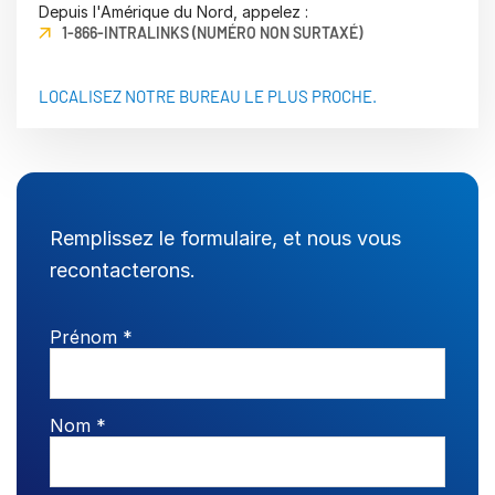
Depuis l'Amérique du Nord, appelez :
1-866-INTRALINKS (NUMÉRO NON SURTAXÉ)
Gestion
DealVault
LOCALISEZ NOTRE BUREAU LE PLUS PROCHE.
Connect
Fund
Centre
Levée de fonds
Accueil
Remplissez le formulaire, et nous vous
Avancés
recontacterons.
Services Managés d’Investissements Alternatifs
Services de transaction
Prénom *
Expurgation
Support transactionnel
Reporting avancé
Nom *
Accord de confidentialité (NDA)
Traduction