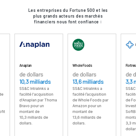
Ressources
Les entreprises du Fortune 500 et les
plus grands acteurs des marchés
Ressources
financiers nous font confiance :
Produits supplémentaires
SECURITYHUB
VIA
Solutions
Anaplan
Whole Foods
Fortress
Toggl
de dollars
de dollars
de dollars
subm
Fusions et acquisitions (M&A)
10,3 milliards
13,6 milliards
3,3 milliard
Introductions en Bourse
SS&C Intralinks a
SS&C Intralinks a
SS&C Intralinks 
facilité l'acquisition
facilité l’acquisition
facilité l'acquisi
Gestion de fonds
d'Anaplan par Thoma
de Whole Foods par
de Fortress
Financement
Bravo pour un
Amazon pour un
Investment Gro
montant de
montant de
SoftBank pour 
Échange Sécurisé de Documents
10,3 milliards de
13,6 milliards de
montant de
dollars.
dollars.
3,3 milliards de
Regulatory, Risk & Compliance
dollars.
Prêts Syndiqués