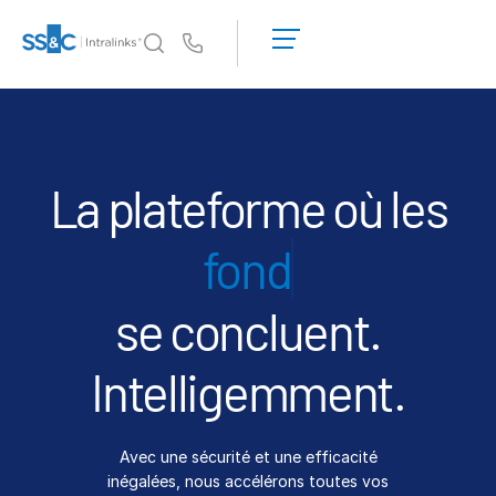
Demander une
démonstration
Us
Obtenir un
devis
Pourquoi Intralinks
Toggl
subm
Pourquoi Intralinks
Sécurité et confiance
La plateforme où les
API et déploiement
intr
Centre d'IA
se concluent.
Produits
Toggl
subm
Deal
Centre AI
Intelligemment.
Link
Préparation
Avec une sécurité et une efficacité
Marketing
inégalées, nous accélérons toutes vos
Diligence