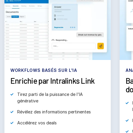
subm
Nous contacter
Entreprise
Français
English
DEMANDER UNE DÉMONSTRATION
简体中文
OBTENIR UN DEVIS
繁體中文
WORKFLOWS BASÉS SUR L'IA
AN
Français
Enrichie par Intralinks Link
Ba
Deutsch
d
Tirez parti de la puissance de l'IA
日本語
générative
한국인
Révélez des informations pertinentes
Português
Accélérez vos deals
Español