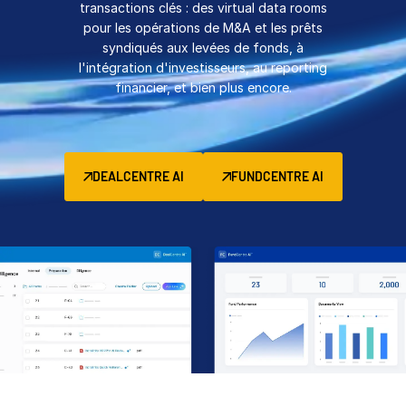
transactions clés : des virtual data rooms
Gestion
pour les opérations de M&A et les prêts
syndiqués aux levées de fonds, à
DealVault
l'intégration d'investisseurs, au reporting
Connect
financier, et bien plus encore.
Fund
Centre
Levée de fonds
Accueil
DEALCENTRE AI
FUNDCENTRE AI
Avancés
Services Managés d’Investissements Alternatifs
Services de transaction
Expurgation
Support transactionnel
Reporting avancé
Accord de confidentialité (NDA)
Traduction