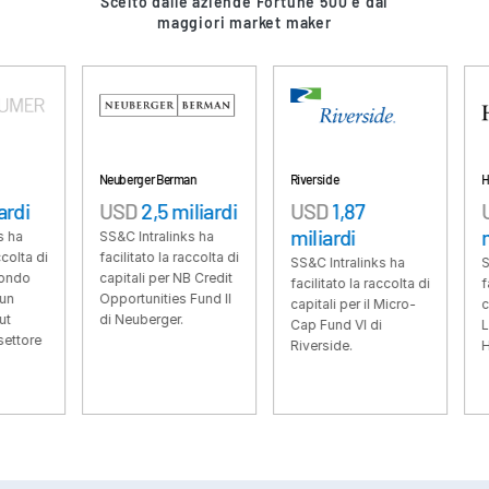
Scelto dalle aziende Fortune 500 e dai
maggiori market maker
VDR
Pro
VDRPro
Prodotti aggiuntivi
SECURITYHUB
VIA
Neuberger Berman
Riverside
Hayfin
USD
2,5 miliardi
USD
1,87
USD
6,6
miliardi
miliardi
Soluzioni
SS&C Intralinks ha
Toggl
facilitato la raccolta di
SS&C Intralinks ha
SS&C Intral
subm
Fusioni e acquisizioni
capitali per NB Credit
facilitato la raccolta di
facilitato la
Opportunities Fund II
capitali per il Micro-
capitali per 
Offerte Pubbliche Iniziali
di Neuberger.
Cap Fund VI di
Lending Fun
Gestione dei fondi
Riverside.
Hayfin.
Finanziamenti
Scambio Sicuro di Documenti
Regulatory, Risk & Compliance
Prestiti Sindacati