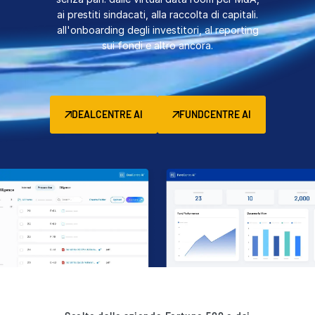
ai prestiti sindacati, alla raccolta di capitali.
Gestione
all'onboarding degli investitori, al reporting
DealVault
sui fondi e altro ancora.
Connect
Fund
Centre
Raccolta di Capitali
DEALCENTRE AI
FUNDCENTRE AI
Onboarding
Avanzato
Servizi Gestiti per Investimenti Alternativi
Servizi per le operazioni
Servizi di
Supporto alle transazioni
Reporting avanzato
NDA
Traduzione