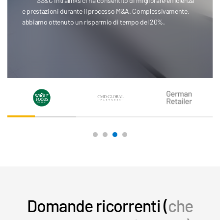
La Redaction AI è stata un fattore trasformativo... Non
ho bisogno che qualcuno del mio team passi centinaia di ore
a selezionare pagine o a dimensionare documenti.
Colin Brown
CMD Global Partners
Domande ricorrenti (
che