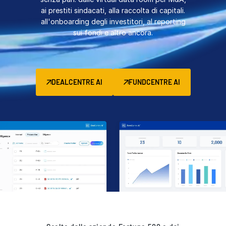
ai prestiti sindacati, alla raccolta di capitali.
Gestione
all'onboarding degli investitori, al reporting
DealVault
sui fondi e altro ancora.
Connect
Fund
Centre
Raccolta di Capitali
DEALCENTRE AI
FUNDCENTRE AI
Onboarding
Avanzato
Servizi Gestiti per Investimenti Alternativi
Servizi per le operazioni
Servizi di
Supporto alle transazioni
Reporting avanzato
NDA
Traduzione