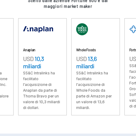
Scelto dalle aziende Fortune 500 e dai
maggiori market maker
VDR
Pro
VDRPro
Prodotti aggiuntivi
SECURITYHUB
VIA
Anaplan
Whole Foods
Fortress
USD
10,3
USD
13,6
USD
3,3 m
miliardi
miliardi
Soluzioni
SS&C Intralin
Toggl
facilitato
SS&C Intralinks ha
SS&C Intralinks ha
subm
Fusioni e acquisizioni
l'acquisizione
facilitato
facilitato
Fortress Inve
l'acquisizione di
l'acquisizione di
Offerte Pubbliche Iniziali
Group da part
Anaplan da parte di
Whole Foods da
SoftBank per
Gestione dei fondi
Thoma Bravo per un
parte di Amazon per
valore di 3,3 m
valore di 10,3 miliardi
un valore di 13,6
Finanziamenti
di dollari.
di dollari.
miliardi.
Scambio Sicuro di Documenti
Regulatory, Risk & Compliance
Prestiti Sindacati