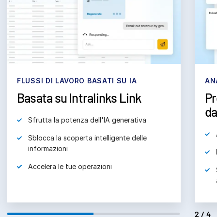
subm
Contattaci
Azienda
Italiano
English
RICHIEDI UNA DIMOSTRAZIONE
FLUSSI DI LAVORO BASATI SU IA
AN
Basata su Intralinks Link
Pr
简体中文
RICHIEDI UN PREVENTIVO
da
繁體中文
Sfrutta la potenza dell'IA generativa
Français
Sblocca la scoperta intelligente delle
Deutsch
informazioni
日本語
Accelera le tue operazioni
한국인
Português
Español
2/4