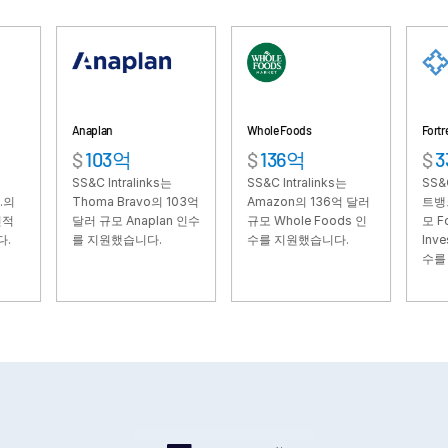
VDR
Pro
VDRPro
추가 제품
SECURITYHUB
Anaplan
Whole Foods
Fortress
$
103억
$
136억
$
33억
VIA
SS&C Intralinks는
SS&C Intralinks는
SS&C Intral
Thoma Bravo의 103억
Amazon의 136억 달러
트뱅크의 33억
솔루션
Toggl
달러 규모 Anaplan 인수
규모 Whole Foods 인
모 Fortress
를 지원했습니다.
수를 지원했습니다.
Investment 
subm
인수합병
수를 지원했습
기업공개
펀드 관리
금융
안전한 문서 교환
규제, 리스크, 규정 준수
신디케이트론