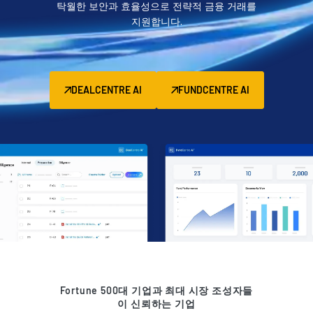
탁월한 보안과 효율성으로 전략적 금융 거래를
관리
지원합니다.
DealVault
Connect
Fund
Centre
DEALCENTRE AI
FUNDCENTRE AI
Fundraising
Onboarding
Reporting
Alternative Investments Managed Services
거래 서비스
검열
거래 지원
고급 보고
NDA
Fortune 500대 기업과 최대 시장 조성자들
이 신뢰하는 기업
번역