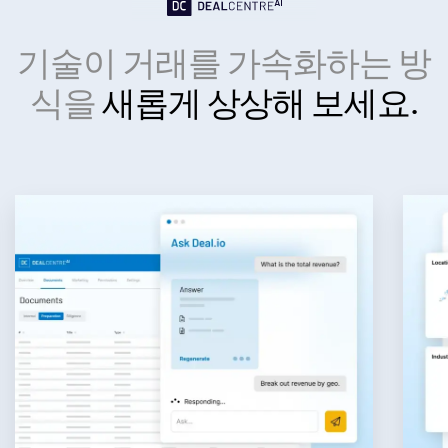
투자 은행
기술이 거래를 가속화하는 방
Toggl
Corporates
subm
식을
새롭게 상상해 보세요.
Institutional Investors
Legal / Law Firms
Hedge Funds
Private Credit
Private Equity
Venture Capital
Real Estate Fund Managers
IT / Security
리소스
Toggl
subm
회사소개
Toggl