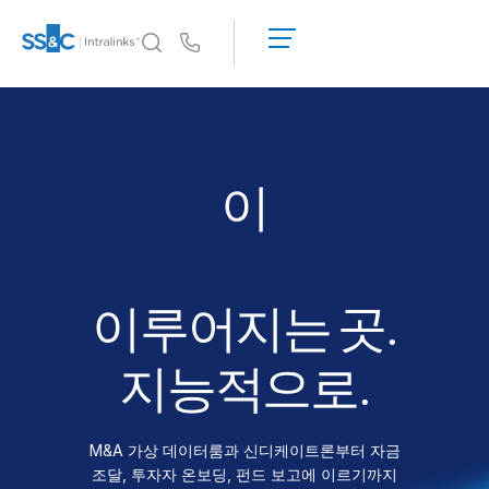
데
모
Us
요
청
왜 Intralinks인가
Toggl
견
subm
왜 Intralinks인가
적
받
보안 및 신뢰
이
기
API 및 배포
펀
AI 허브
이루어지는 곳.
제품
Toggl
subm
딜
센터 AI
지능적으로.
Link
준비
M&A 가상 데이터룸과 신디케이트론부터 자금
마케팅
조달, 투자자 온보딩, 펀드 보고에 이르기까지
실사