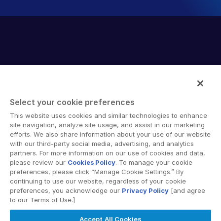
Select your cookie preferences
Intralinks provides secure collaboration software and
This website uses cookies and similar technologies to enhance
secure online document sharing solutions that enable
site navigation, analyze site usage, and assist in our marketing
enterprise collaboration across organizational, corporate
efforts. We also share information about your use of our website
with our third-party social media, advertising, and analytics
and geographical boundaries. Intralinks’ secure platform
partners. For more information on our use of cookies and data,
provides tools for file sync and secure file-sharing,
please review our
Cookies Policy
. To manage your cookie
collaborative workspaces and virtual data room (VDR)
preferences, please click “Manage Cookie Settings.” By
solutions.
continuing to use our website, regardless of your cookie
preferences, you acknowledge our
Privacy Policy
[and agree
to our Terms of Use.]
Accept All Cookies