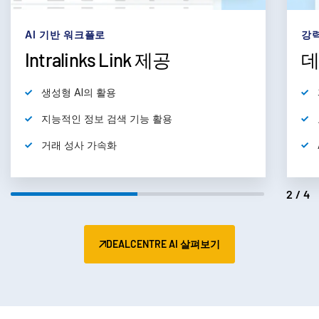
subm
문의하기
AI 기반 워크플로
강력
기업 정보
Intralinks Link 제공
데
한국인
생성형 AI의 활용
English
데모 요청
지능적인 정보 검색 기능 활용
简体中文
거래 성사 가속화
견적 받기
繁體中文
Français
2/4
Deutsch
日本語
DEALCENTRE AI 살펴보기
한국인
Português
Español