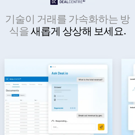
Investment Banking
기술이 거래를 가속화하는 방
Toggl
Corporates
subm
식을
새롭게 상상해 보세요.
Institutional Investors
Legal / Law Firms
Hedge Funds
Private Credit
Private Equity
Venture Capital
Real Estate Fund Managers
IT / Security
리소스
Toggl
subm
회사소개
Toggl