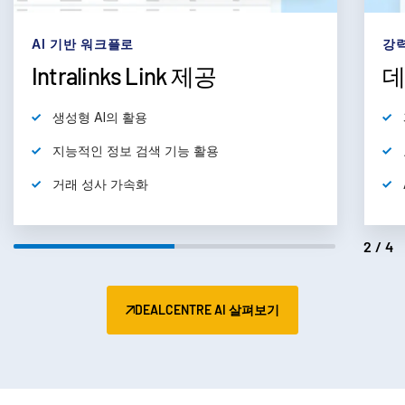
subm
문의하기
AI 기반 워크플로
강력
기업 정보
Intralinks Link 제공
데
한국인
생성형 AI의 활용
English
데모 요청
지능적인 정보 검색 기능 활용
简体中文
거래 성사 가속화
견적 받기
繁體中文
Français
2/4
Deutsch
日本語
DEALCENTRE AI 살펴보기
한국인
Português
Español