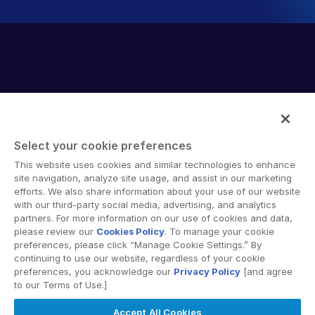
Select your cookie preferences
Intralinks provides secure collaboration software and
This website uses cookies and similar technologies to enhance
secure online document sharing solutions that enable
site navigation, analyze site usage, and assist in our marketing
enterprise collaboration across organizational, corporate
efforts. We also share information about your use of our website
with our third-party social media, advertising, and analytics
and geographical boundaries. Intralinks’ secure platform
partners. For more information on our use of cookies and data,
provides tools for file sync and secure file-sharing,
please review our
Cookies Policy
. To manage your cookie
collaborative workspaces and virtual data room (VDR)
preferences, please click “Manage Cookie Settings.” By
solutions.
continuing to use our website, regardless of your cookie
preferences, you acknowledge our
Privacy Policy
[and agree
to our Terms of Use.]
Accept All Cookies