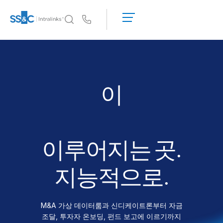
데
모
Us
요
청
왜 Intralinks인가
Toggl
견
subm
왜 Intralinks인가
적
받
보안 및 신뢰
이
기
API 및 배포
신디
AI 허브
이루어지는 곳.
제품
Toggl
subm
딜
센터 AI
지능적으로.
Link
준비
M&A 가상 데이터룸과 신디케이트론부터 자금
마케팅
조달, 투자자 온보딩, 펀드 보고에 이르기까지
실사