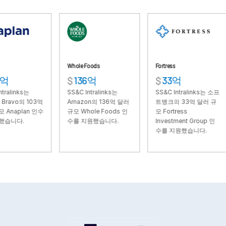
VDR
Pro
VDRPro
추가 제품
SECURITYHUB
Whole Foods
Fortress
TSG 
$
136억
$
33억
$
6
VIA
SS&C Intralinks는
SS&C Intralinks는 소프
SS&
103억
Amazon의 136억 달러
트뱅크의 33억 달러 규
자 
솔루션
Toggl
n 인수
규모 Whole Foods 인
모 Fortress
이아
수를 지원했습니다.
Investment Group 인
TS
subm
인수합병
수를 지원했습니다.
했습
기업공개
펀드 관리
금융
안전한 문서 교환
규제, 리스크, 규정 준수
신디케이트론