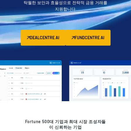
탁월한 보안과 효율성으로 전략적 금융 거래를
관리
지원합니다.
DealVault
Connect
Fund
Centre
DEALCENTRE AI
FUNDCENTRE AI
Fundraising
Onboarding
Reporting
Alternative Investments Managed Services
거래 서비스
검열
거래 지원
고급 보고
NDA
Fortune 500대 기업과 최대 시장 조성자들
이 신뢰하는 기업
번역