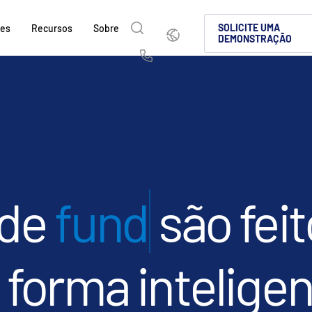
Português
SOLICITE UMA
ões
Recursos
Sobre
DEMONSTRAÇÃO
English
简体中文
Us
繁體中文
Français
Sobre
Por que a Intralinks
Produtos
Soluções
Setores
e
Deutsch
日本語
Saiba como a SS&C Intralinks atende aos s
Saiba por que as empresas de mercados de
Conheça nossa plataforma compro
Descubra como compartilhar cont
Saiba como nossa plataforma e n
sações
globais, de operação de deals e mercados d
cenário de investimentos alternativos esco
para compartilhamento seguro de
protegida, tornando a colaboraçã
que você navegue com segurança
한국인
Português
k &
facilitando o compartilhamento seguro de
deal globais, investimentos alter
conformidade.
deals.
nçados
l
Español
Italiano
fusões e aquisições (M&A), levantamento d
capitais.
SAIBA MAIS
Onde
são feitos
relatórios para investidores.
SAIBA MAIS
SAIBA MAIS
ciados
d
SAIBA MAIS
tos
SAIBA MAIS
 forma inteligen