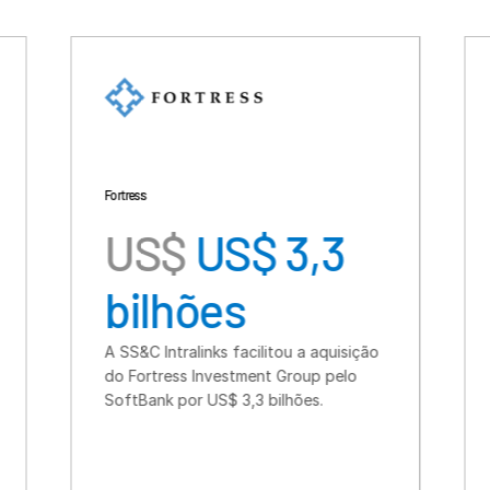
rtress
TSG Consumer
US$
US$ 3,3
US$
bilhões
bilhõ
 SS&C Intralinks facilitou a aquisição
A SS&C Intrali
o Fortress Investment Group pelo
de recursos p
oftBank por US$ 3,3 bilhões.
TSG, um fundo
para o setor 