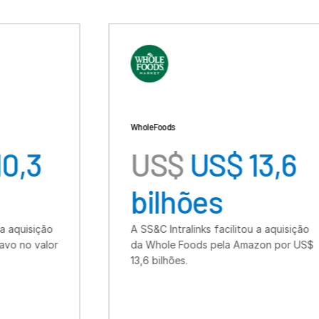
Whole Foods
Fo
US$
US$ 13,6
bilhões
A SS&C Intralinks facilitou a aquisição
A
da Whole Foods pela Amazon por US$
d
13,6 bilhões.
S