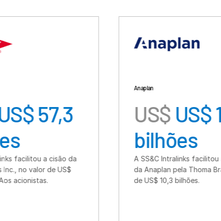
Anaplan
7,3
US$
US$ 10,3
bilhões
cisão da
A SS&C Intralinks facilitou a aquisição
de US$
da Anaplan pela Thoma Bravo no valor
de US$ 10,3 bilhões.