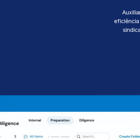
Connect
PRODUTOS
ADICIONAIS
Auxili
eficiênci
sindic