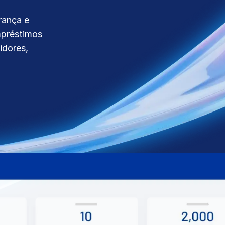
rança e
mpréstimos
idores,