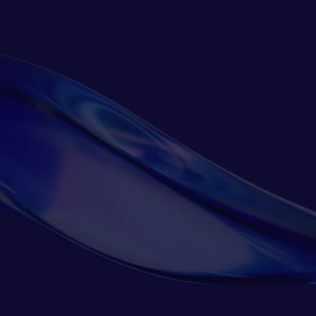
Dubai, UAE
- 400051
電話：
+971 52 7133740
電話：
+91 9820792333
特拉維夫
雪梨
電話：
+972 54-6429978
22/255 George Street
Sydney 2000
維也納
NSW
Am Rothschildplatz 3,
Australia
1020 Wien Top 3.05 B
電話：
+61 (0) 2 9227 560
電話：
+43 (1) 928163200
斯德哥爾摩
Humlegårdsgatan 20
114 46 Stockholm
Sweden