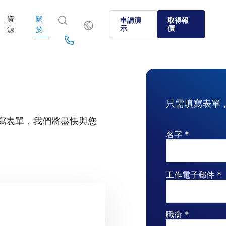
資
關
繁
申請演
取得報
體
示
價
源
於
中
文
English
简体中文
Us
繁體中文
Français
於
選擇 Intralinks
產品
解決方案
產業
Deutsch
日本語
SS&C Intralinks 如何透過促進合併與收購 (M&A)、融資和投
資本市場和另類投資環境中的各家企業選擇 Intralinks 的原
我們經過驗證的 AI 驅動平台可以在全球交易、另類投資
了解如何安全地分享敏感內容，並執行安全、受控且合規
了解我們的平台和解決方案如何助您掌握所在產業的各項
只需填寫表單
報告的安全資訊分享來服務全球銀行、交易和資本市場。
場中安全地分享檔案，歡迎您探索。
한국인
Português
？請填寫表單，我們將盡快與您
深入了解
深入了解
名字 *
Español
Italiano
深入了解
深入了解
深入了解
工作電子郵件 *
職銜 *