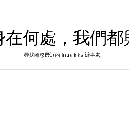
身在何處，我們都
尋找離您最近的 Intralinks 辦事處。
紐約
波士頓 -
151 W. 42nd Street (4 Times
10 CityPo
Square)
500 Tott
6th Floor
2nd Floor
New York, NY 10036
Waltham,