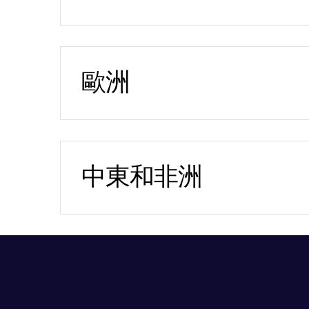
北京
中國北京東城區
東直門南大街 1 號
來福士中心辦公樓 20 層
芝加哥
歐洲
100007
100 S Wacker Dr.
電話：
+86 152 0134 2352
布加勒斯特
19th Floor
傳真：
+86 10 8409 4566
28-30 Academiei Street
Chicago, IL 60606
1st District, 7th Floor
+1-312-819-2356
Romania 010016
中東和非洲
Carmen Ginjulete (辦公室
聖保羅
理)：
+40 726 034 034
杜拜
Rua Ministro Jesuíno
Dubai International Financi
孟買
Cardoso,454 – Conj.81 - 8
Center
We Work BKC
Andar – Itaim Bibi
Gate Village Building 10,
13th Floor, B Wing, C-20, 
04544-051 São Paulo SP
希臘
Level 7 - Office 10,
Block,
Brasil
電話：
+30 694 5893598
PO Box 506643
Bandra Kurla Complex, M
電話：
+55 11 4560 8980