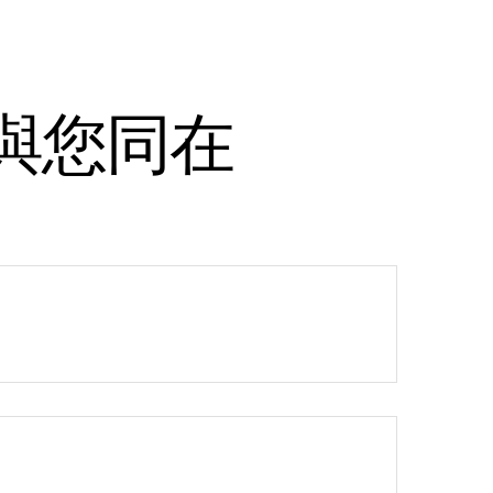
與您同在
 公司總部
int
en Pond Road
 MA 02451