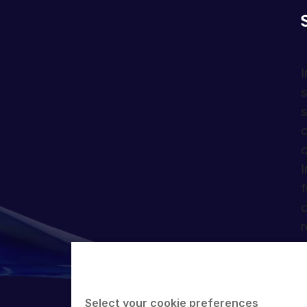
電話：
+82 2 6138 4312
電話：
+8
Italy
London 
電話：
+39 0230457047
United K
電話：
+4
土耳其
新加坡
東京
I
電話：
+90 5327764380
1 Raffles Quay
New Otan
s
North Tower #29-01
4-1 Kioic
巴黎
馬德里
s
Singapore 048583
Chiyoda-
18, rue Volney
Plaza Carl
c
電話：
+65 6908 6990
102-0094
75002 Paris
2ª Planta
c
0
Japan
France
28020, M
I
電話：
+8
電話:
+33 (1) 82 63 51 74
Spain
f
電話：
+ 
c
r
蘇黎世
Europaallee 41,
8021 Zürich
Switzerland
Select your cookie preferences