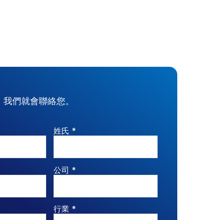
以及資本市
的合作。
細節。
，我們就會聯絡您。
姓氏 *
公司 *
行業 *