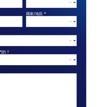
國家/地區 *
們的？