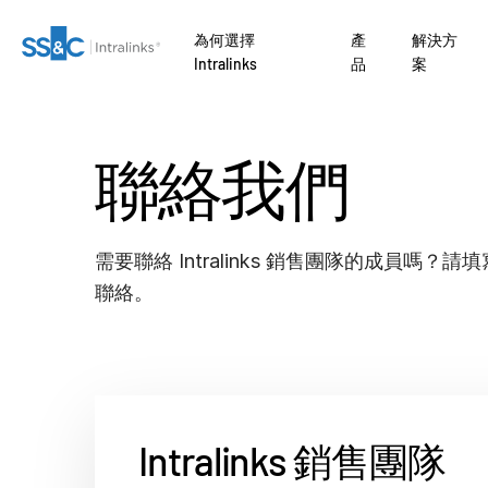
為何選擇
產
解決方
Intralinks
品
案
聯絡我們
關
為何
收購
ent Banking
為何選擇 Intralinks
安全文件交換
Private Credit
Link
募款
編修
VDRPro
SECURITYHUB
NTRE AI
聯絡我們
AI 驅動平台 如
需要與 Intralinks 的業務、行銷或技術支援團隊聯
了解 
了解
交易流程。
絡嗎？
準備
引入
交易支援
VIA
開發行
ates
安全又可靠
監管、風險與合規
Private Equity
資者
因。
需要聯絡 Intralinks 銷售團隊的成員嗎
ENTRE
公司
行銷
報告
進階報告
理
ional
API 和部署
銀團貸款
Venture Capital
聯絡。
rs
務
盡職調查
另類投資託管服務
NDA
AI 中心
Real Estate Fund
 Law Firms
Managers
O
管理
翻譯
Funds
IT / Security
品
Intralinks 銷售團隊
DealVault