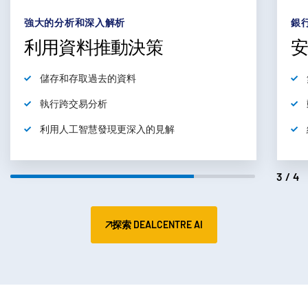
subm
聯絡我們
強大的分析和深入解析
銀
公司
利用資料推動決策
繁體中文
儲存和存取過去的資料
執行跨交易分析
English
申請演示
利用人工智慧發現更深入的見解
简体中文
取得報價
繁體中文
3/4
Français
Deutsch
日本語
探索 DEALCENTRE AI
한국인
Português
Español