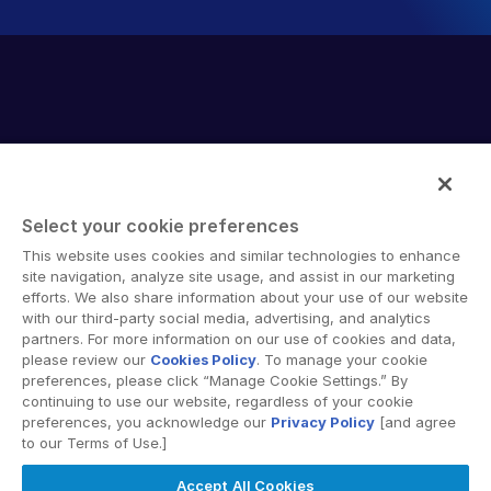
Select your cookie preferences
Intralinks provides secure collaboration software and
This website uses cookies and similar technologies to enhance
secure online document sharing solutions that enable
site navigation, analyze site usage, and assist in our marketing
enterprise collaboration across organizational, corporate
efforts. We also share information about your use of our website
with our third-party social media, advertising, and analytics
and geographical boundaries. Intralinks’ secure platform
partners. For more information on our use of cookies and data,
provides tools for file sync and secure file-sharing,
please review our
Cookies Policy
. To manage your cookie
collaborative workspaces and virtual data room (VDR)
preferences, please click “Manage Cookie Settings.” By
solutions.
continuing to use our website, regardless of your cookie
preferences, you acknowledge our
Privacy Policy
[and agree
to our Terms of Use.]
Accept All Cookies