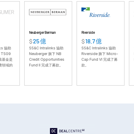
VDR
Pro
VDRPro
其他產品
Neuberger Berman
Riverside
Hayfin
SECURITYHUB
$
25 億
$
18.7 億
$
66.
VIA
SS&C Intralinks 協助
SS&C Intralinks 協助
SS&C In
Neuberger 旗下 NB
Riverside 旗下 Micro-
Hayfin 
Credit Opportunities
Cap Fund VI 完成了募
Lending
解決方案
Fund II 完成了募款。
款。
了募款
Toggl
subm
合併與收購
首次公開發行
資金管理
融資
安全文件交換
監管、風險與合規
銀團貸款