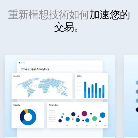
Investment Banking
重新構想技術如何
加速您的
Toggl
Corporates
交易。
subm
Institutional Investors
Legal / Law Firms
Hedge Funds
Private Credit
Private Equity
Venture Capital
Real Estate Fund Managers
IT / Security
資源
Toggl
subm
關於
Toggl