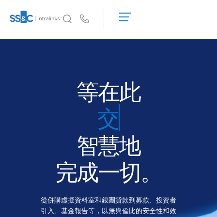
申
請
Us
演
示
為何選擇 Intralinks
Toggl
取
subm
為何選擇 Intralinks
得
報
安全又可靠
等在此
價
API 和部署
募款
AI 中心
智慧地
產品
Toggl
subm
Deal
Centre AI
完成一切。
Link
準備
從併購虛擬資料室和銀團貸款到募款、投資者
行銷
引入、基金報告等，以無與倫比的安全性和效
盡職調查