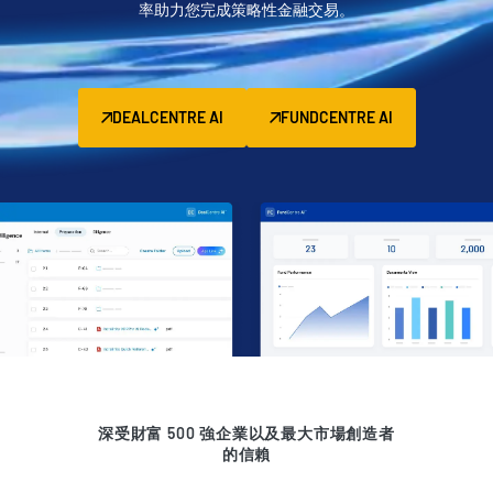
率助力您完成策略性金融交易。
管理
DealVault
Connect
DEALCENTRE AI
FUNDCENTRE AI
Fund
Centre
募款
引入
報告
另類投資託管服務
交易服務
編修
交易支援
進階報告
深受財富 500 強企業以及最大市場創造者
的信賴
NDA
翻譯