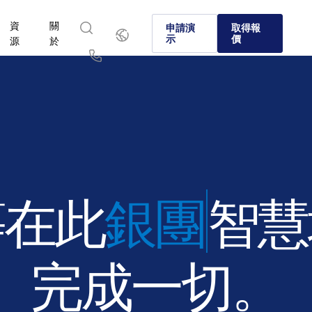
資
關
繁
申請演
取得報
體
示
價
源
於
中
文
English
简体中文
Us
繁體中文
Français
於
選擇 Intralinks
產品
解決方案
產業
Deutsch
日本語
SS&C Intralinks 如何透過促進合併與收購 (M&A)、融資和投
資本市場和另類投資環境中的各家企業選擇 Intralinks 的原
我們經過驗證的 AI 驅動平台可以在全球交易、另類投資
了解如何安全地分享敏感內容，並執行安全、受控且合規
了解我們的平台和解決方案如何助您掌握所在產業的各項
報告的安全資訊分享來服務全球銀行、交易和資本市場。
場中安全地分享檔案，歡迎您探索。
한국인
Português
深入了解
深入了解
Español
Italiano
深入了解
深入了解
深入了解
等在此
融資
智慧
完成一切。