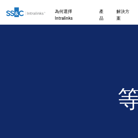
為何選擇
產
解決方
Intralinks
品
案
關
為何
收購
ent Banking
聯絡我們
為何選擇 Intralinks
安全文件交換
Private Credit
Link
募款
編修
VDRPro
SECURITYHUB
NTRE AI
AI 驅動平台 如
了解 
了解
交易流程。
準備
引入
交易支援
VIA
開發行
ates
公司
安全又可靠
監管、風險與合規
Private Equity
資者
因。
ENTRE
行銷
報告
進階報告
理
ional
API 和部署
銀團貸款
Venture Capital
rs
務
盡職調查
另類投資託管服務
NDA
AI 中心
Real Estate Fund
 Law Firms
Managers
O
管理
翻譯
Funds
IT / Security
品
DealVault