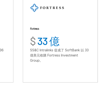
Fortress
TSG Consumer
$
33 億
$
6
SS&C Intralinks 促成了 SoftBank 以 33
SS&C Intr
億美元收購 Fortress Investment
TSG9 完
Group。
消費領域的