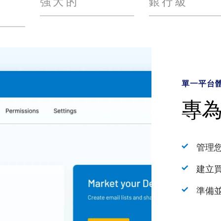
強大的
銀行級
單一平台
人工智慧
強大的分
銀行級安
專
由 In
利
安
支
管理
儲存
無與
建立
執行
動態
利用
準備
利用
綜合
解鎖
加快