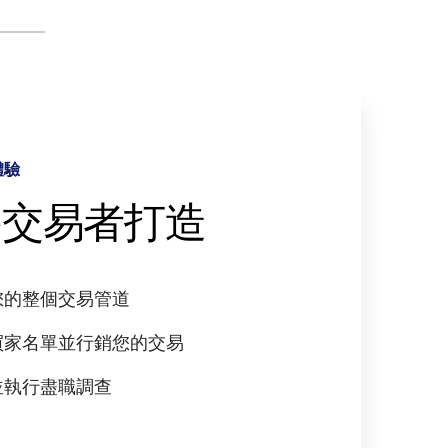
體驗
驅動的工作流程
析和深入解析
全
為交易者打造
tralinks Link 提供
用資料推動決策
全第一的方法
援
您的整個交易管道
和存取過去的資料
倫比的資料隱私控制
買家名單並行銷您的交易
跨交易分析
自訂浮水印
生成式人工智慧的力量
並執行盡職調查
人工智慧發現更深入的見解
審計報告
智慧資訊發現
交易速度