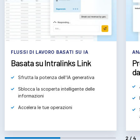
subm
Contattaci
Azienda
Italiano
English
RICHIEDI UNA DIMOSTRAZIONE
FLUSSI DI LAVORO BASATI SU IA
AN
Basata su Intralinks Link
Pr
简体中文
RICHIEDI UN PREVENTIVO
da
繁體中文
Sfrutta la potenza dell'IA generativa
Français
Sblocca la scoperta intelligente delle
Deutsch
informazioni
日本語
Accelera le tue operazioni
한국인
Português
Español
2/4