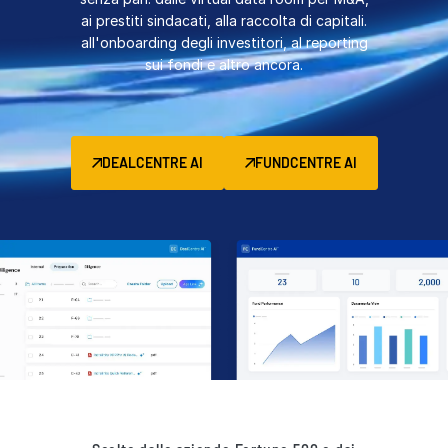
ai prestiti sindacati, alla raccolta di capitali.
Gestione
all'onboarding degli investitori, al reporting
DealVault
sui fondi e altro ancora.
Connect
Fund
Centre
Raccolta di Capitali
DEALCENTRE AI
FUNDCENTRE AI
Onboarding
Avanzato
Servizi Gestiti per Investimenti Alternativi
Servizi per le operazioni
Servizi di
Supporto alle transazioni
Reporting avanzato
NDA
Traduzione