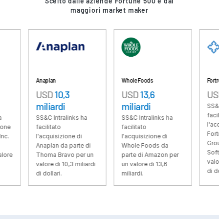
Scelto dalle aziende Fortune 500 e dai
maggiori market maker
VDR
Pro
VDRPro
Prodotti aggiuntivi
SECURITYHUB
VIA
Anaplan
Whole Foods
Fortress
USD
10,3
USD
13,6
USD
3,3 mi
miliardi
miliardi
Soluzioni
SS&C Intralink
Toggl
facilitato
SS&C Intralinks ha
SS&C Intralinks ha
subm
Fusioni e acquisizioni
l'acquisizione 
facilitato
facilitato
Fortress Inves
l'acquisizione di
l'acquisizione di
Offerte Pubbliche Iniziali
Group da parte
Anaplan da parte di
Whole Foods da
SoftBank per 
Gestione dei fondi
Thoma Bravo per un
parte di Amazon per
valore di 3,3 m
valore di 10,3 miliardi
un valore di 13,6
Finanziamenti
di dollari.
di dollari.
miliardi.
Scambio Sicuro di Documenti
Regulatory, Risk & Compliance
Prestiti Sindacati