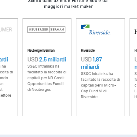
Scelto dalle aziende Fortune 500 e dai
maggiori market maker
VDR
Pro
VDRPro
Prodotti aggiuntivi
SECURITYHUB
VIA
Neuberger Berman
Riverside
Hayfin
USD
2,5 miliardi
USD
1,87
USD
6,61
miliardi
miliardi
Soluzioni
SS&C Intralinks ha
Toggl
facilitato la raccolta di
SS&C Intralinks ha
SS&C Intral
subm
Fusioni e acquisizioni
capitali per NB Credit
facilitato la raccolta di
facilitato la
Opportunities Fund II
capitali per il Micro-
capitali per 
Offerte Pubbliche Iniziali
di Neuberger.
Cap Fund VI di
Lending Fun
Gestione dei fondi
Riverside.
Hayfin.
Finanziamenti
Scambio Sicuro di Documenti
Regulatory, Risk & Compliance
Prestiti Sindacati