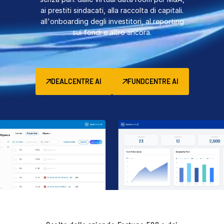
ai prestiti sindacati, alla raccolta di capitali.
Gestione
all'onboarding degli investitori, al reporting
DealVault
sui fondi e altro ancora.
Connect
Fund
Centre
Raccolta di Capitali
DEALCENTRE AI
FUNDCENTRE AI
Onboarding
Avanzato
Servizi Gestiti per Investimenti Alternativi
Servizi per le operazioni
Servizi di
Supporto alle transazioni
Reporting avanzato
NDA
Traduzione