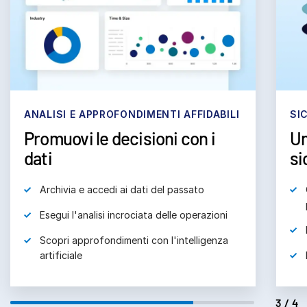
subm
Contattaci
Azienda
Italiano
English
RICHIEDI UNA DIMOSTRAZIONE
SICUREZZA ADATTA AI SERVIZI BANCARI
TU
Un approccio orientato alla
Co
简体中文
RICHIEDI UN PREVENTIVO
sicurezza
繁體中文
Français
Controlli sulla privacy dei dati senza
Deutsch
precedenti
日本語
Filigrana dinamica personalizzata
한국인
Rapporti di audit completi
Português
Español
4/4