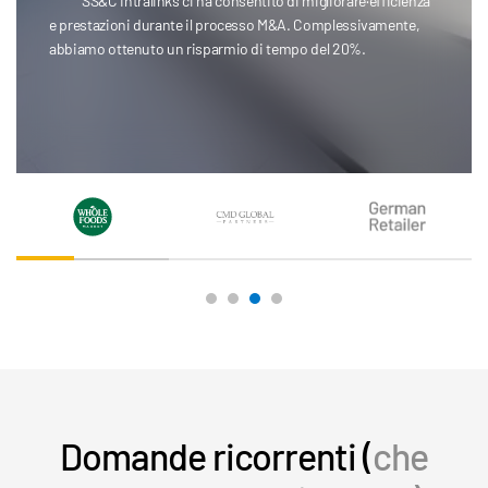
La Redaction AI è stata un fattore trasformativo... Non
ho bisogno che qualcuno del mio team passi centinaia di ore
a selezionare pagine o a dimensionare documenti.
Colin Brown
CMD Global Partners
Domande ricorrenti (
che