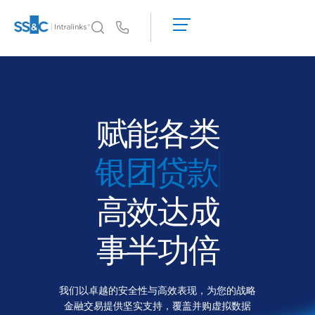
申
请
Us
演
示
Intralinks 的核心优势
Toggl
获
subm
Intralinks 的核心优势
取
报
安全与信任
赋能各类
价
API 和部署
募资
人工智能中心
高效达成
产品
Toggl
subm
Deal
Centre AI
事半功倍
Link
筹备
我们以卓越的安全性与高效表现，为您的战略
营销阶段
金融交易提供坚实支持，覆盖并购虚拟数据
尽调阶段