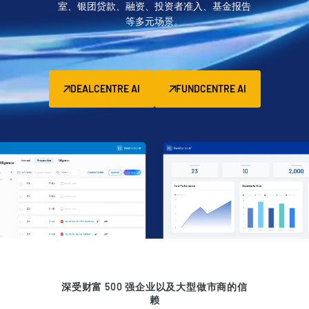
室、银团贷款、融资、投资者准入、基金报告
管理
等多元场景。
DealVault
Connect
Fund
Centre AI
DEALCENTRE AI
FUNDCENTRE AI
募资管理
投资者入驻
报告系统
另类投资管理服务
交易服务
脱敏
交易支持
智能报表系统
保密协议
深受财富 500 强企业以及大型做市商的信
赖
翻译服务