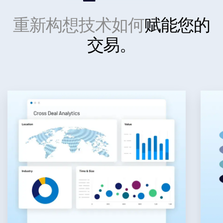
重新构想技术如何
赋能您的
服务对象
Toggl
交易。
subm
Real Estate Fund Managers
资源
Toggl
subm
关于
Toggl
subm
联系销售人员
公司
简体中文
English
申请演示
简体中文