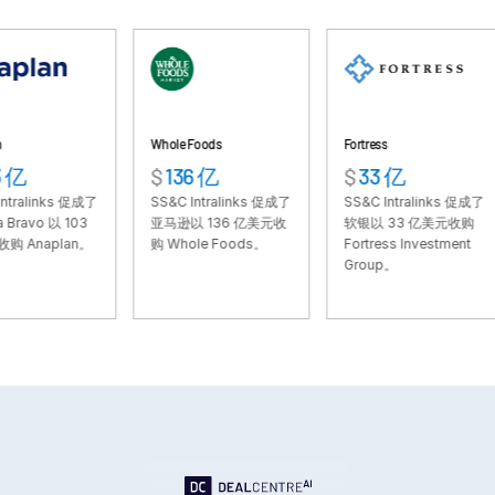
VDR
Pro
VDRPro
其他产品
SECURITYHUB
Whole Foods
Fortress
TS
$
136 亿
$
33 亿
$
VIA
ks 促成了
SS&C Intralinks 促成了
SS&C Intralinks 促成了
SS
 103
亚马逊以 136 亿美元收
软银以 33 亿美元收购
T
解决方案
Toggl
lan。
购 Whole Foods。
Fortress Investment
集
Group。
支
subm
合并与收购
购
首次公开募股
基金管理
融资
安全文档交换
监管、风险与合规
银团贷款