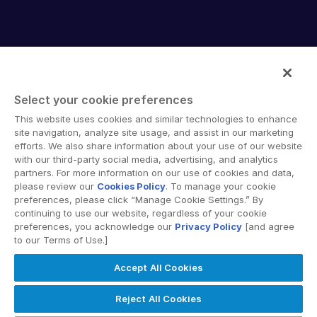
Select your cookie preferences
Intralinks provides secure collaboration software and
This website uses cookies and similar technologies to enhance
secure online document sharing solutions that enable
site navigation, analyze site usage, and assist in our marketing
enterprise collaboration across organizational, corporate
efforts. We also share information about your use of our website
with our third-party social media, advertising, and analytics
and geographical boundaries. Intralinks’ secure platform
partners. For more information on our use of cookies and data,
provides tools for file sync and secure file-sharing,
please review our
Cookies Policy
. To manage your cookie
collaborative workspaces and virtual data room (VDR)
preferences, please click “Manage Cookie Settings.” By
solutions.
continuing to use our website, regardless of your cookie
preferences, you acknowledge our
Privacy Policy
[and agree
to our Terms of Use.]
Accept All Cookies
© 2026 Intralinks, SS&C Inc.
Reject All Cookies