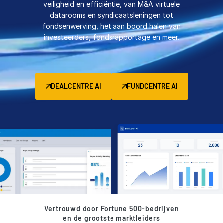
VDRPro
veiligheid en efficiëntie, van M&A virtuele
datarooms en syndicaatsleningen tot
Aanvullende producten
fondsenwerving, het aan boord halen van
SECURITYHUB
investeerders, fondsrapportage en meer.
VIA
Solutions
Toggl
DEALCENTRE AI
FUNDCENTRE AI
subm
Resources
Toggl
Toggl
subm
subm
About
Toggl
subm
Neem contact met ons op
Company
Dutch
Vertrouwd door Fortune 500-bedrijven
en de grootste marktleiders