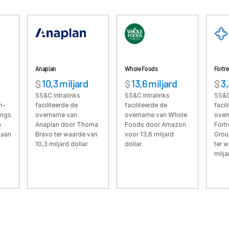
English
LOGIN
简体中文
GET STARTED
繁體中文
Français
Deutsch
Anaplan
Whole Foods
Fortress
$
10,3 miljard
$
13,6 miljard
$
3,3 milja
日本語
SS&C Intralinks
SS&C Intralinks
SS&C Intralink
한국인
faciliteerde de
faciliteerde de
faciliteerde de
overname van
overname van Whole
overname van
Português
Anaplan door Thoma
Foods door Amazon
Fortress Inves
Español
Bravo ter waarde van
voor 13,6 miljard
Group door So
10,3 miljard dollar.
dollar.
ter waarde van
Italiano
miljard dollar.
Dutch