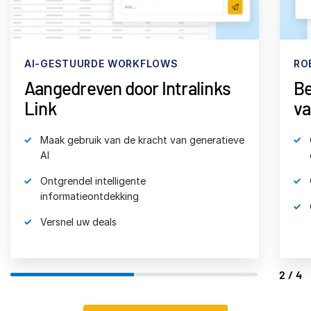
AI-GESTUURDE WORKFLOWS
RO
Aangedreven door Intralinks
Be
Link
va
Maak gebruik van de kracht van generatieve
AI
Ontgrendel intelligente
informatieontdekking
Versnel uw deals
2/4