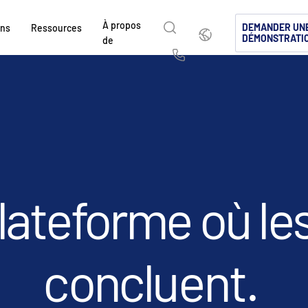
À propos
Français
DEMANDER UN
ons
Ressources
DÉMONSTRATI
de
English
简体中文
Us
繁體中文
Français
À propos de
Pourquoi Intralinks
Produits
Solutions
Secteurs
sé
d
Deutsch
日本語
Découvrez comment SS&C Intralinks accom
Découvrez pourquoi les entreprises des m
Explorez notre plateforme sécuris
Découvrez comment partager du c
Découvrez comment notre platefo
mondiaux de la finance, les opérations de d
capitaux et de l’investissement alternatif c
conçue pour le partage de fichier
sécurité, pour une collaboration m
permettent de gérer en toute sécur
한국인
Português
 &
marchés de capitaux en facilitant le partag
Intralinks.
mondiales de dealmaking, les inves
conforme.
votre activité.
Español
Italiano
d’informations pour les fusions et acquisiti
marchés de capitaux.
lateforme où le
cé
levées de fonds et le reporting aux investis
EN SAVOIR PLUS
EN SAVOIR PLUS
EN SAVOIR PLUS
s
és
EN SAVOIR PLUS
ts
(NDA)
EN SAVOIR PLUS
concluent.