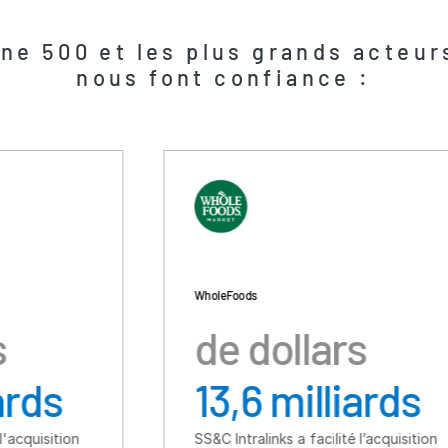
ne 500 et les plus grands acteu
nous font confiance :
Whole Foods
For
de dollars
d
13,6 milliards
3
SS&C Intralinks a facilité l’acquisition
SS&