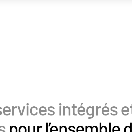
ervices intégrés e
es
pour l’ensemble d