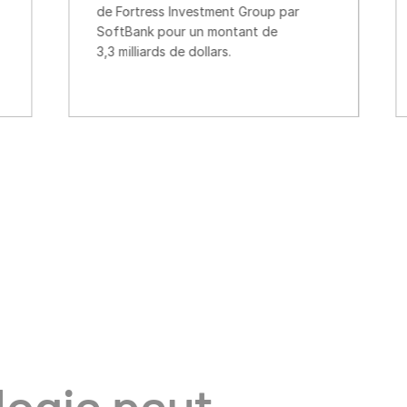
 Fortress Investment Group par
fonds pour TSG9
ftBank pour un montant de
de TSG axé sur 
 milliards de dollars.
public.
logie peut