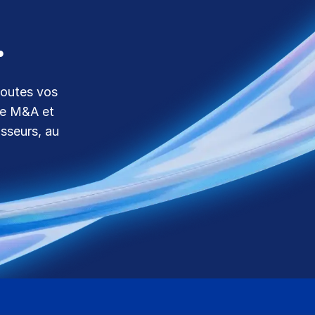
.
toutes vos
 de M&A et
isseurs, au