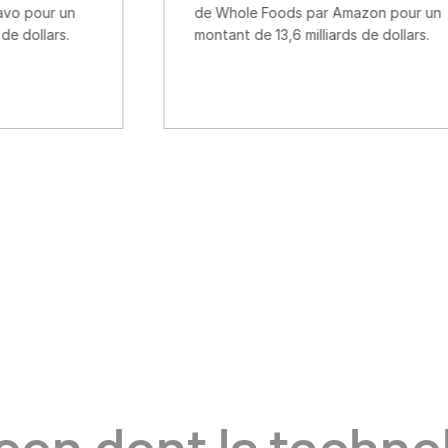
de Whole Foods par Amazon pour un
de
montant de 13,6 milliards de dollars.
So
3,3
çon dont la techno