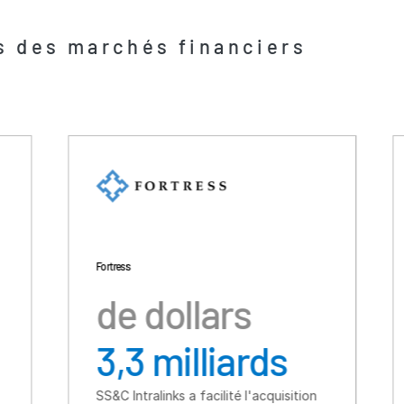
rs des marchés financiers
tress
TSG Consumer
e dollars
de dol
,3 milliards
6 mill
C Intralinks a facilité l'acquisition
SS&C Intralinks a