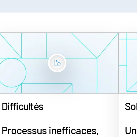
Difficultés
So
Processus inefficaces,
Un