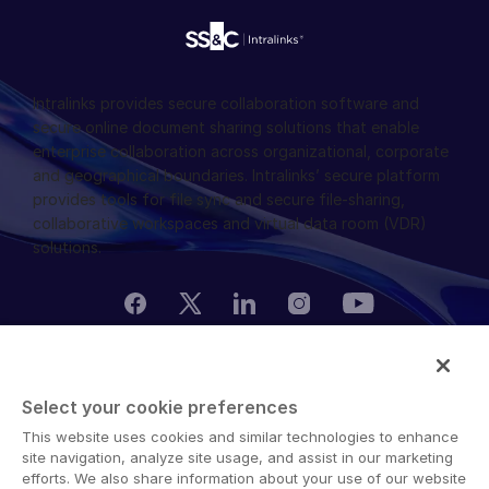
Intralinks provides secure collaboration software and
secure online document sharing solutions that enable
enterprise collaboration across organizational, corporate
and geographical boundaries. Intralinks’ secure platform
provides tools for file sync and secure file-sharing,
collaborative workspaces and virtual data room (VDR)
solutions.
© 2026 Intralinks, SS&C Inc.
Select your cookie preferences
This website uses cookies and similar technologies to enhance
site navigation, analyze site usage, and assist in our marketing
efforts. We also share information about your use of our website