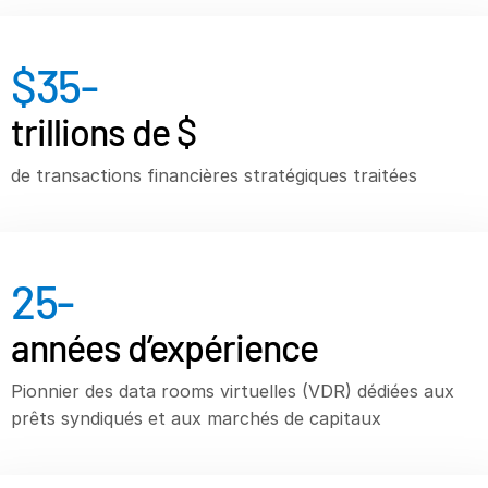
Ressources
$
35
-
Ressources
Produits supplémentaires
trillions de $
SECURITYHUB
VIA
de transactions financières stratégiques traitées
Solutions
T
s
Fusions et acquisitions (M&A)
25
-
Introductions en Bourse
années d’expérience
Gestion de fonds
Financement
Pionnier des data rooms virtuelles (VDR) dédiées aux
Échange Sécurisé de Documents
prêts syndiqués et aux marchés de capitaux
Regulatory, Risk & Compliance
Prêts Syndiqués