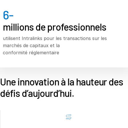
Banques d’investissement
6
-
T
Corporates
s
millions de professionnels
Institutional Investors
Legal / Law Firms
utilisent Intralinks pour les transactions sur les
marchés de capitaux et la
Hedge Funds
conformité réglementaire
Private Credit
Private Equity
Venture Capital
Une innovation à la hauteur des
Real Estate Fund Managers
défis d’aujourd’hui.
IT / Security
Ressources
T
s
À propos de
T