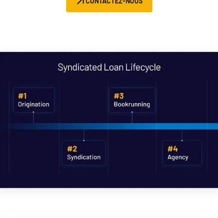
CONTACTEZ-NOUS
Gestion
DealVault
Connect
Fund
Centre
Levée de fonds
Accueil
Avancés
Services Managés d’Investissements Alternatifs
Services de transaction
Expurgation
Support transactionnel
Reporting avancé
Accord de confidentialité (NDA)
Traduction