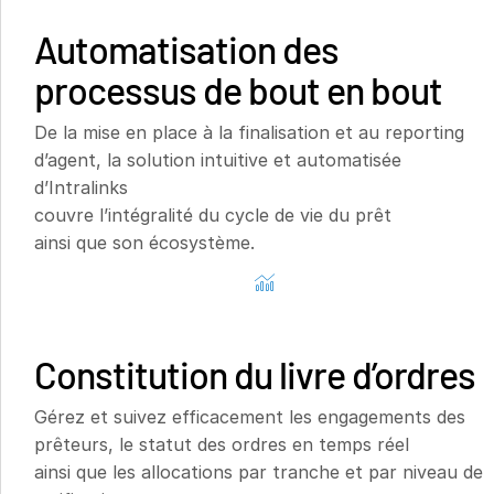
s
Nous contacter
Automatisation des
Entreprise
processus de bout en bout
Français
De la mise en place à la finalisation et au reporting
d’agent, la solution intuitive et automatisée
English
DEMANDER UNE DÉMONSTRATION
d’Intralinks
couvre l’intégralité du cycle de vie du prêt
简体中文
OBTENIR UN DEVIS
ainsi que son écosystème.
繁體中文
Français
Deutsch
日本語
Constitution du livre d’ordres
한국인
Gérez et suivez efficacement les engagements des
Português
prêteurs, le statut des ordres en temps réel
Español
ainsi que les allocations par tranche et par niveau de