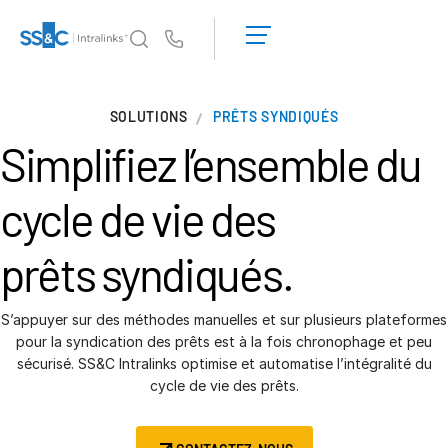
Demander une
démonstration
Us
Obtenir un
devis
Pourquoi Intralinks
T
SOLUTIONS
PRÊTS SYNDIQUÉS
s
Pourquoi Intralinks
Simplifiez l’ensemble du
Sécurité et confiance
API et déploiement
cycle de vie des
Centre d'IA
prêts syndiqués.
Produits
T
s
Deal
Centre AI
S’appuyer sur des méthodes manuelles et sur plusieurs plateformes
pour la syndication des prêts est à la fois chronophage et peu
Link
sécurisé. SS&C Intralinks optimise et automatise l’intégralité du
Préparation
cycle de vie des prêts.
Marketing
Diligence