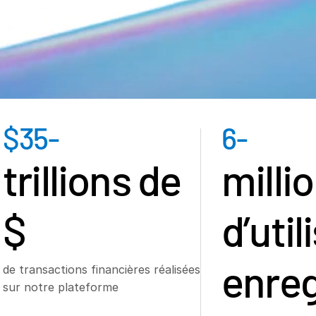
$
35
-
6
-
s
trillions de
milli
$
d’util
enreg
de transactions financières réalisées
sur notre plateforme