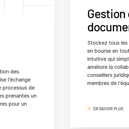
Gestion 
docume
Stockez tous les 
en bourse en tout
e
intuitive qui simp
améliore la collab
tion des
conseillers juridi
ise l’échange
membres de l’équ
le processus de
ies prenantes un
res pour un
EN SAVOIR PLUS