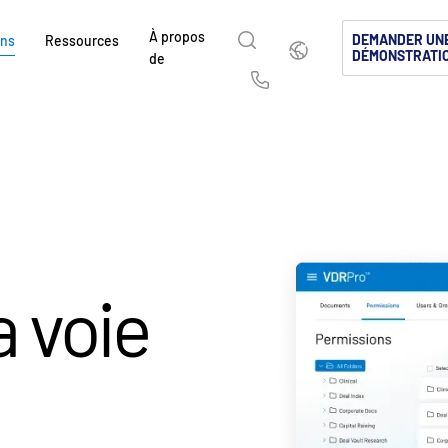
À propos
Français
DEMANDER UN
ons
Ressources
DÉMONSTRATI
de
English
简体中文
Us
繁體中文
Français
À propos de
Pourquoi Intralinks
Produits
Solutions
sé
Deutsch
日本語
Découvrez comment SS&C Intralinks accom
Découvrez pourquoi les entreprises des m
Explorez notre plateforme sécuris
Découvrez comment partager du c
mondiaux de la finance, les opérations de d
capitaux et de l’investissement alternatif c
conçue pour le partage de fichier
sécurité, pour une collaboration m
한국인
Português
 &
marchés de capitaux en facilitant le partag
Intralinks.
mondiales de dealmaking, les inves
conforme.
Español
Italiano
d’informations pour les fusions et acquisiti
marchés de capitaux.
cé
a voie
levées de fonds et le reporting aux investis
EN SAVOIR PLUS
EN SAVOIR PLUS
s
és
EN SAVOIR PLUS
ts
(NDA)
EN SAVOIR PLUS