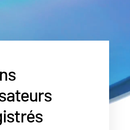
ons
isateurs
istrés