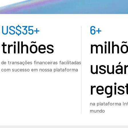
US$
35
+
6
+
trilhões
milhõ
usuár
de transações financeiras facilitadas
com sucesso em nossa plataforma
regis
na plataforma In
mundo