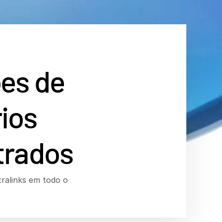
es de
ios
trados
tralinks em todo o