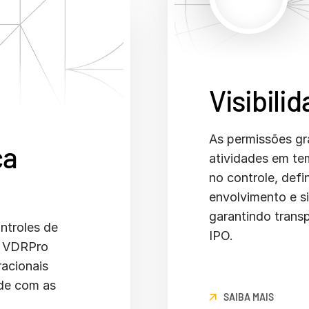
Visibili
As permissões gr
ça
atividades em t
no controle, def
envolvimento e s
garantindo trans
ontroles de
IPO.
 o VDRPro
acionais
ade com as
SAIBA MAIS