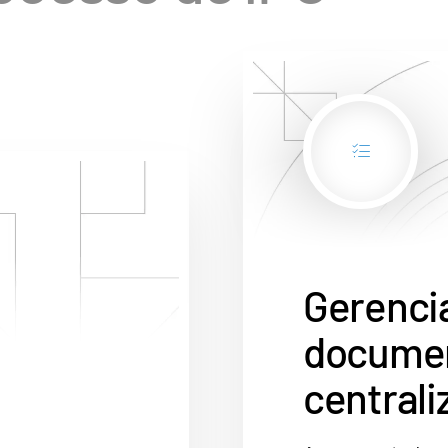
Gerenci
docume
central