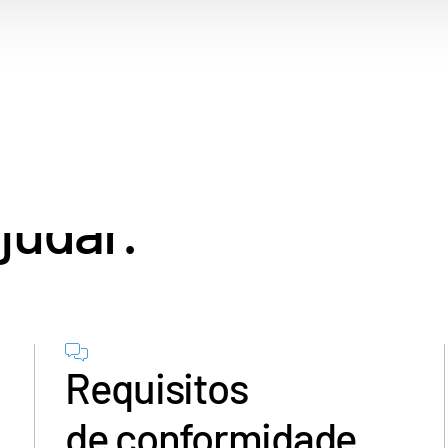
exas.
judar.
Requisitos
de conformidade