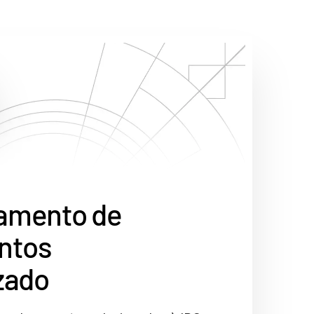
amento de
ntos
izado