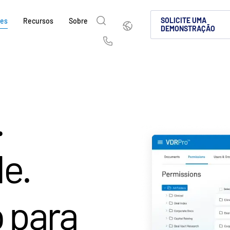
Português
SOLICITE UMA
ões
Recursos
Sobre
DEMONSTRAÇÃO
English
简体中文
Us
繁體中文
Français
Sobre
Por que a Intralinks
Produtos
Soluções
Setores
e
Deutsch
日本語
Saiba como a SS&C Intralinks atende aos s
Saiba por que as empresas de mercados de
Conheça nossa plataforma compro
Descubra como compartilhar cont
Saiba como nossa plataforma e n
.
sações
globais, de operação de deals e mercados d
cenário de investimentos alternativos esco
para compartilhamento seguro de
protegida, tornando a colaboraçã
que você navegue com segurança
한국인
Português
k &
facilitando o compartilhamento seguro de
deal globais, investimentos alter
conformidade.
deals.
nçados
l
Español
Italiano
fusões e aquisições (M&A), levantamento d
capitais.
SAIBA MAIS
e.
relatórios para investidores.
SAIBA MAIS
SAIBA MAIS
ciados
d
SAIBA MAIS
tos
SAIBA MAIS
 para