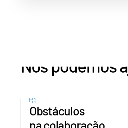
IPOs são compl
Nós podemos a
Obstáculos
na colaboração