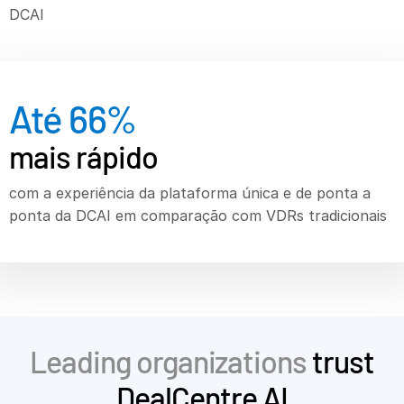
DCAI
Investment Banking
T
Corporates
s
Institutional Investors
Até
66
%
Legal / Law Firms
Hedge Funds
mais rápido
Private Credit
com a experiência da plataforma única e de ponta a
Private Equity
ponta da DCAI em comparação com VDRs tradicionais
Venture Capital
Real Estate Fund Managers
IT / Security
Recursos
T
Leading organizations
trust
s
DealCentre AI
Sobre
T