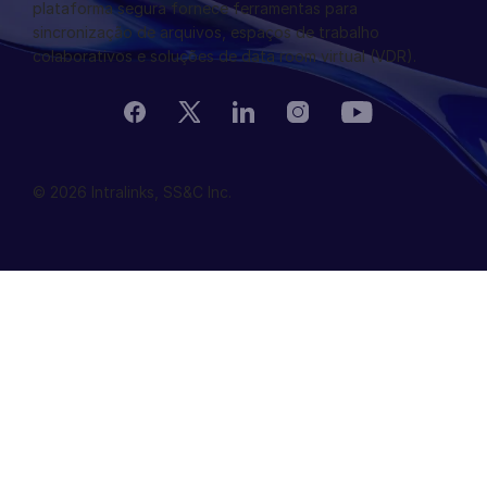
plataforma segura fornece ferramentas para
sincronização de arquivos, espaços de trabalho
colaborativos e soluções de data room virtual (VDR).
© 2026 Intralinks, SS&C Inc.