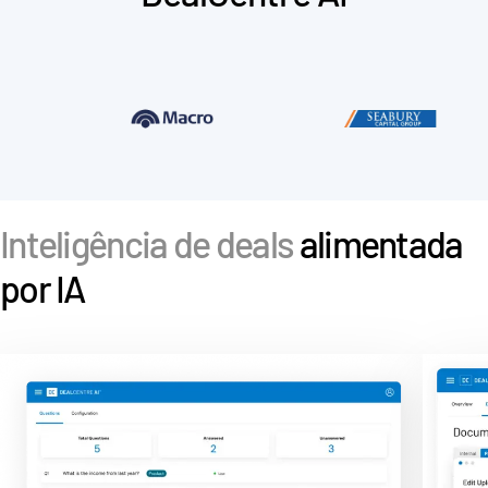
s
Contate-nos
Empresa
Português
English
SOLICITE UMA DEMONSTRAÇÃO
简体中文
Inteligência de deals
alimentada
OBTER UM ORÇAMENTO
繁體中文
por IA
Français
Deutsch
日本語
한국인
Português
Español