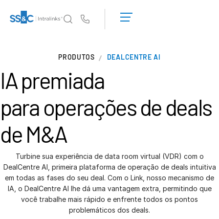
Solicite uma
demonstração
Us
Obter um
orçamento
Por que a Intralinks
T
PRODUTOS
DEALCENTRE AI
s
Por que a Intralinks
IA premiada
Segurança e confiança
APIs e implantação
para operações de deals
Centro de IA
de M&A
Produtos
T
s
Deal
Centre AI
Turbine sua experiência de data room virtual (VDR) com o
DealCentre AI, primeira plataforma de operação de deals intuitiva
Link
em todas as fases do seu deal. Com o Link, nosso mecanismo de
Preparação
IA, o DealCentre AI lhe dá uma vantagem extra, permitindo que
você trabalhe mais rápido e enfrente todos os pontos
Marketing
problemáticos dos deals.
Diligência