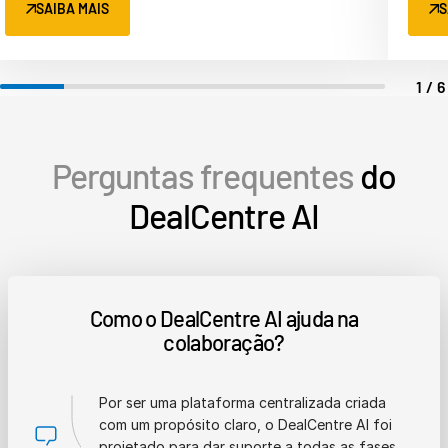
SAIBA MAIS
S
1/
Perguntas frequentes
do
DealCentre AI
Como o DealCentre AI ajuda na
colaboração?
Por ser uma plataforma centralizada criada
com um propósito claro, o DealCentre AI foi
projetado para dar suporte a todas as fases