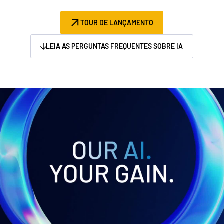
Gerenciamento
TOUR DE LANÇAMENTO
DealVault
LEIA AS PERGUNTAS FREQUENTES SOBRE IA
Connect
Fund
Centre
Fundraising
Integração
Relatórios
Serviços Gerenciados para Investimentos Alternativos
Serviços de deals
Tarjamento
Suporte a transações
Relatórios avançados
NDA
Tradução