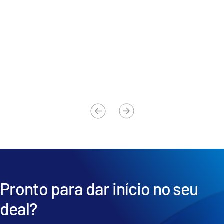
Bruno Espejel
Diretor de financiamento de projetos da C3ntro
Ni
Telecom
Di
Pronto para dar início no seu
deal?