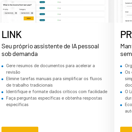
Italiano
Dutch
LINK
PR
Seu próprio assistente de IA pessoal
Mant
sob demanda
semp
Gere resumos de documentos para acelerar a
Org
revisão
Os 
Elimine tarefas manuais para simplificar os fluxos
sim
de trabalho tradicionais
do
Identifique e formate dados críticos com facilidade
O L
Faça perguntas específicas e obtenha respostas
dur
específicas
Eco
au