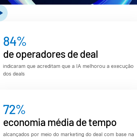
Recursos
Recursos
Produtos adicionais
84
%
SECURITYHUB
VIA
de operadores de deal
indicaram que acreditam que a IA melhorou a execução
Soluções
T
dos deals
s
Fusões e aquisições
Ofertas Pública Inicial (IPO)
Gerenciamento de fundos
72
%
Financiamento
Troca Segura de Documentos
economia média de tempo
Regulatory, Risk & Compliance
alcançados por meio do marketing do deal com base na
Empréstimos Sindicalizados