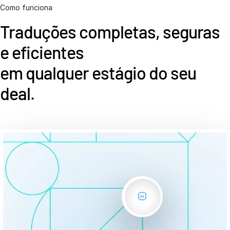
Como funciona
Recursos
Traduções completas, seguras
Recursos
e eficientes
Produtos adicionais
SECURITYHUB
em qualquer estágio do seu
VIA
deal.
Soluções
T
s
Fusões e aquisições
Ofertas Pública Inicial (IPO)
Gerenciamento de fundos
Financiamento
Troca Segura de Documentos
Regulatory, Risk & Compliance
Empréstimos Sindicalizados