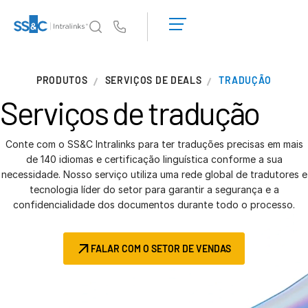
Solicite uma
demonstração
Us
Obter um
orçamento
Por que a Intralinks
T
PRODUTOS
SERVIÇOS DE DEALS
TRADUÇÃO
s
Por que a Intralinks
Serviços
de tradução
Segurança e confiança
APIs e implantação
Conte com o SS&C Intralinks para ter traduções precisas em mais
Centro de IA
de 140 idiomas e certificação linguística conforme a sua
necessidade. Nosso serviço utiliza uma rede global de tradutores e
tecnologia líder do setor para garantir a segurança e a
Produtos
T
confidencialidade dos documentos durante todo o processo.
s
Deal
Centre AI
Link
FALAR COM O SETOR DE VENDAS
Preparação
Marketing
Diligência