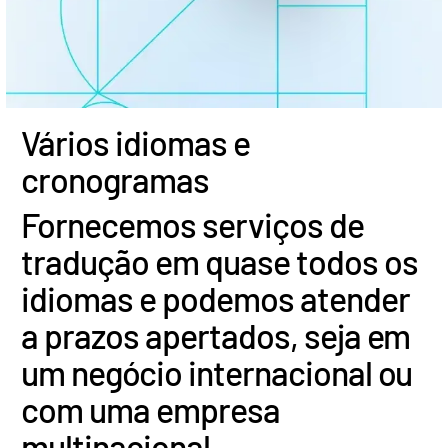
Bancos de investimento
T
Corporates
s
Institutional Investors
Legal / Law Firms
Vários idiomas e
Hedge Funds
cronogramas
Private Credit
Fornecemos serviços de
Private Equity
tradução em quase todos os
Venture Capital
idiomas e podemos atender
Real Estate Fund Managers
IT / Security
a prazos apertados, seja em
um negócio internacional ou
Recursos
T
com uma empresa
s
Sobre
multinacional.
T