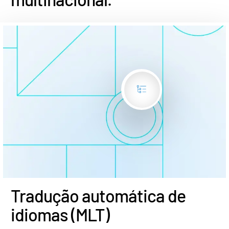
s
Contate-nos
Empresa
Português
English
SOLICITE UMA DEMONSTRAÇÃO
简体中文
OBTER UM ORÇAMENTO
繁體中文
Français
Deutsch
日本語
한국인
Tradução automática de
Português
idiomas (MLT)
Español