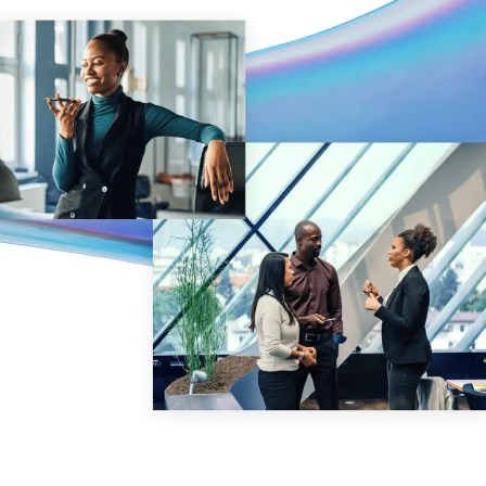
Gerenciamento
DealVault
Connect
Fund
Centre
Fundraising
Integração
Relatórios
Serviços Gerenciados para Investimentos Alternativos
Serviços de deals
Tarjamento
Suporte a transações
Relatórios avançados
NDA
Tradução