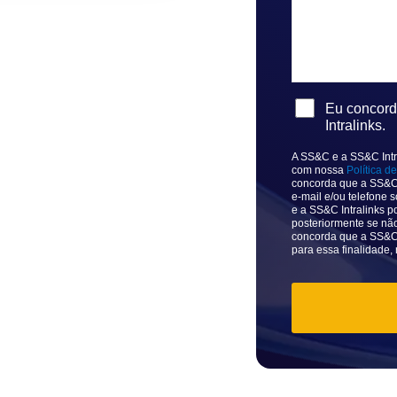
Eu concor
Intralinks.
A SS&C e a SS&C Intr
com nossa
Política d
concorda que a SS&C 
e-mail e/ou telefone
e a SS&C Intralinks 
posteriormente se não
concorda que a SS&C 
para essa finalidade,