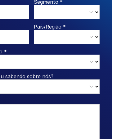
Segmento *
País/Região *
o *
ou sabendo sobre nós?