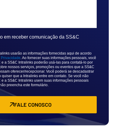
do em receber comunicação da SS&C
alinks usarão as informações fornecidas aqui de acordo
e Privacidade
. Ao fornecer suas informações pessoais, você
e a SS&C Intralinks poderão usá-las para contatá-lo por
 sobre nossos serviços, promoções ou eventos que a SS&C
possam oferecer/recepcionar. Você poderá se descadastrar
 quiser que a Intralinks entre em contato. Se você não
e a SS&C Intralinks usem suas informações pessoais
 não preencha este formulário.
FALE CONOSCO