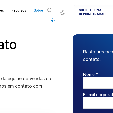
Português
SOLICITE UMA
ões
Recursos
Sobre
DEMONSTRAÇÃO
English
简体中文
Us
繁體中文
Français
ato
Sobre
Por que a Intralinks
Produtos
Soluções
Setores
e
d
Deutsch
日本語
Saiba como a SS&C Intralinks atende aos s
Saiba por que as empresas de mercados de
Conheça nossa plataforma compro
Descubra como compartilhar cont
Saiba como nossa plataforma e n
Basta preench
sações
globais, de operação de deals e mercados d
cenário de investimentos alternativos esco
para compartilhamento seguro de
protegida, tornando a colaboraçã
que você navegue com segurança
한국인
Português
contato.
k &
facilitando o compartilhamento seguro de
deal globais, investimentos alter
conformidade.
deals.
nçados
Español
Italiano
fusões e aquisições (M&A), levantamento d
capitais.
SAIBA MAIS
Nome *
relatórios para investidores.
SAIBA MAIS
SAIBA MAIS
 da equipe de vendas da
ciados
SAIBA MAIS
tos
remos em contato com
SAIBA MAIS
E-mail corporat