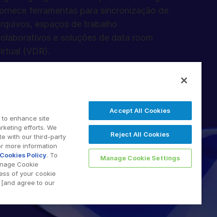
 Tóquio
ornece ferramentas para sincronização de
adri
rquivos, espaços de trabalho
3) 4588 8508
olaborativos e soluções de data room
 654 270 503
irtual (VDR).
Accept All Cookies
 to enhance site
rketing efforts. We
Reject All Cookies
e with our third-party
 2026 Intralinks, SS&C Inc.
or more information
Cookies Policy
. To
Manage Cookie Settings
anage Cookie
less of your cookie
[and agree to our