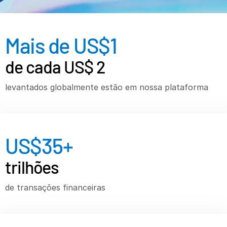
Recursos
Recursos
Mais de US$
1
Produtos adicionais
de cada US$ 2
SECURITYHUB
VIA
levantados globalmente estão em nossa plataforma
Soluções
Fusões e aquisições
US$
35
+
Ofertas Pública Inicial (IPO)
Gerenciamento de fundos
trilhões
Financiamento
de transações financeiras
Troca Segura de Documentos
Regulatory, Risk & Compliance
Empréstimos Sindicalizados