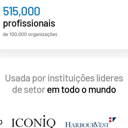
515,000
Investment Banking
Corporates
profissionais
Institutional Investors
de 100.000 organizações
Legal / Law Firms
Hedge Funds
Private Credit
Private Equity
Venture Capital
Usada por instituições líderes
Real Estate Fund Managers
de setor
em todo o mundo
IT / Security
Recursos
Sobre