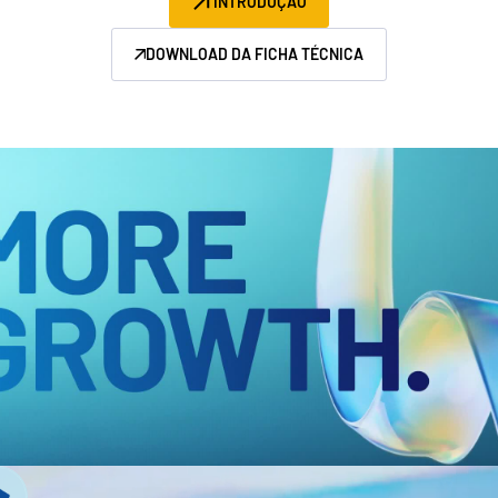
INTRODUÇÃO
Gerenciamento
DOWNLOAD DA FICHA TÉCNICA
DealVault
Connect
Fund
Centre
Fundraising
Integração
Relatórios
Serviços Gerenciados para Investimentos Alternativos
Serviços de deals
Tarjamento
Suporte a transações
Relatórios avançados
NDA
Tradução