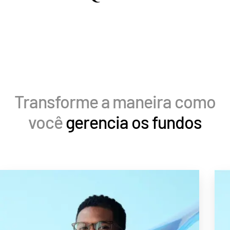
Contate-nos
Empresa
Português
English
SOLICITE UMA DEMONSTRAÇÃO
Transforme a maneira como
简体中文
OBTER UM ORÇAMENTO
você
gerencia os fundos
繁體中文
Français
Deutsch
日本語
한국인
Português
Español