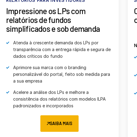
SERVIÇOS GERENCIADOS
C
Concentre-se no resultado. Nós
cuidamos da papelada
Nossa equipe irá:
Obter os dados dos investidores com o
administrador ou contador do fundo
Organizar e formatar documentos para que o
upload e a entrega sejam perfeitos
Revisar, publicar e notificar os LPs por meio do
FundCentre Reporting
SAIBA MAIS