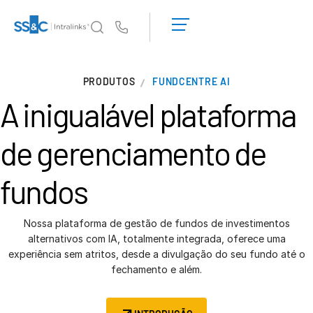
Solicite uma
demonstração
Us
Obter um
orçamento
Por que a Intralinks
PRODUTOS
FUNDCENTRE AI
Por que a Intralinks
A inigualável
plataforma
Segurança e confiança
APIs e implantação
de gerenciamento de
Centro de IA
fundos
Produtos
Deal
Centre AI
Nossa plataforma de gestão de fundos de investimentos
alternativos com IA, totalmente integrada, oferece uma
Link
experiência sem atritos, desde a divulgação do seu fundo até o
Preparação
fechamento e além.
Marketing
Diligência