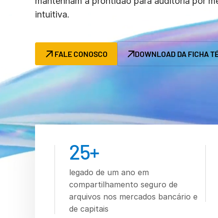
mantenham a prontidão para auditoria por me
intuitiva.
FALE CONOSCO
DOWNLOAD DA FICHA T
25
+
legado de um ano em
compartilhamento seguro de
arquivos nos mercados bancário e
de capitais