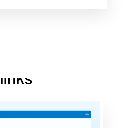
m os
links