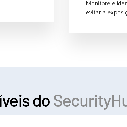
o.
Monitore e iden
evitar a exposi
íveis do
SecurityH