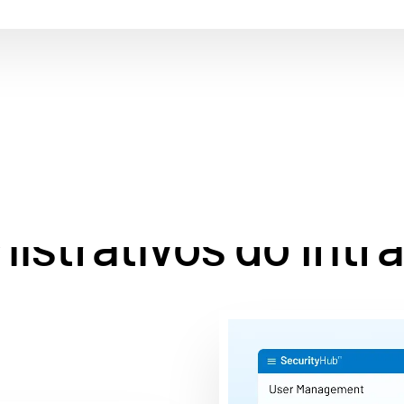
rios e os dados co
istrativos do Intra