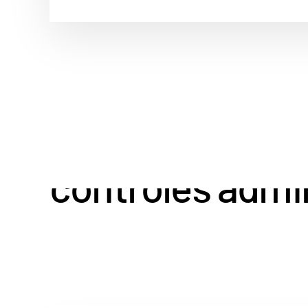
Proteja os usuá
controles admin