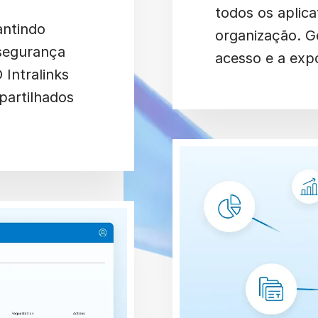
todos os aplica
antindo
organização. G
segurança
acesso e a exp
 Intralinks
mpartilhados