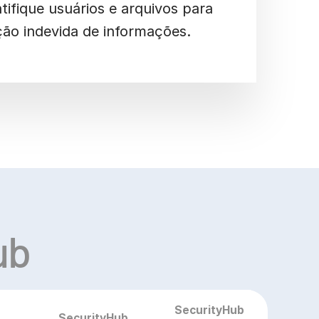
tifique usuários e arquivos para
ção indevida de informações.
ub
SecurityHub
SecurityHub