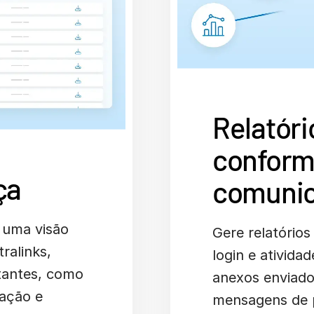
Relatóri
conform
ça
comunic
 uma visão
Gere relatórios
ralinks,
login e ativida
tantes, como
anexos enviados
zação e
mensagens de p