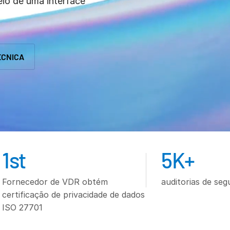
io de uma interface
ÉCNICA
1
st
5
K+
Fornecedor de VDR obtém
auditorias de se
certificação de privacidade de dados
ISO 27701