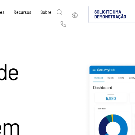
Português
SOLICITE UMA
ões
Recursos
Sobre
DEMONSTRAÇÃO
English
简体中文
Us
繁體中文
Français
Sobre
Por que a Intralinks
Produtos
Soluções
Setores
e
Deutsch
日本語
Saiba como a SS&C Intralinks atende aos s
Saiba por que as empresas de mercados de
Conheça nossa plataforma compro
Descubra como compartilhar cont
Saiba como nossa plataforma e n
de
sações
globais, de operação de deals e mercados d
cenário de investimentos alternativos esco
para compartilhamento seguro de
protegida, tornando a colaboraçã
que você navegue com segurança
한국인
Português
k &
facilitando o compartilhamento seguro de
deal globais, investimentos alter
conformidade.
deals.
nçados
l
Español
Italiano
fusões e aquisições (M&A), levantamento d
capitais.
SAIBA MAIS
relatórios para investidores.
SAIBA MAIS
SAIBA MAIS
ciados
d
SAIBA MAIS
tos
SAIBA MAIS
em