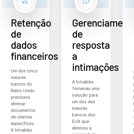
Retenção
Gerenciament
de
de
dados
resposta
financeiros
a
intimações
Um dos cinco
maiores
A Intralinks
bancos do
forneceu uma
Reino Unido
solução para
precisava
um dos dez
eliminar
maiores
documentos
bancos dos
de clientes
EUA que
específicos.
eliminou a
A Intralinks