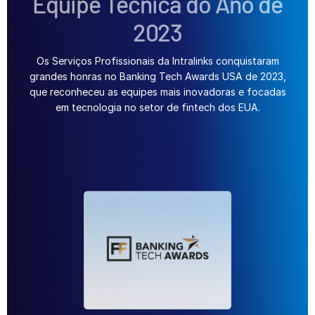
Equipe Técnica do Ano de
Contate-nos
2023
Empresa
Os Serviços Profissionais da Intralinks conquistaram
Português
grandes honras no Banking Tech Awards USA de 2023,
que reconheceu as equipes mais inovadoras e focadas
em tecnologia no setor de fintech dos EUA.
English
简体中文
繁體中文
Français
Deutsch
日本語
한국인
Português
Español