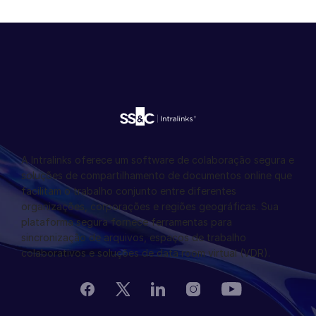
A Intralinks oferece um software de colaboração segura e
soluções de compartilhamento de documentos online que
facilitam o trabalho conjunto entre diferentes
organizações, corporações e regiões geográficas. Sua
plataforma segura fornece ferramentas para
sincronização de arquivos, espaços de trabalho
colaborativos e soluções de data room virtual (VDR).