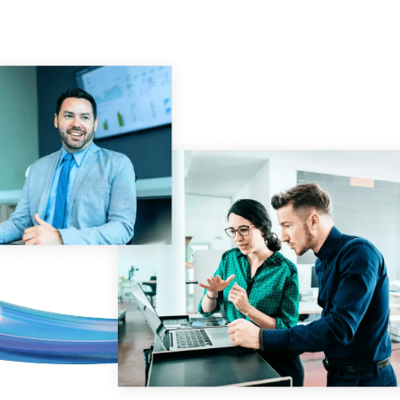
Gerenciamento
DealVault
Connect
Fund
Centre
Fundraising
Integração
Relatórios
Serviços Gerenciados para Investimentos Alternativos
Serviços de deals
Tarjamento
Suporte a transações
Relatórios avançados
NDA
Tradução