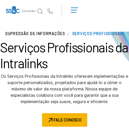
Solicite uma
demonstração
Us
Obter um
orçamento
Por que a Intralinks
SUPRESSÃO DE INFORMAÇÕES
SERVIÇOS PROFISSIONAIS
Por que a Intralinks
Serviços Profissionais
da
Segurança e confiança
APIs e implantação
Intralinks
Centro de IA
Os Serviços Profissionais da Intralinks oferecem implementações e
Produtos
suporte personalizados, projetados para ajudá-lo a obter o
máximo de valor da nossa plataforma. Nossa equipe de
Deal
Centre AI
especialistas colabora com você para garantir que a sua
Link
implementação seja suave, segura e eficiente.
Preparação
Marketing
FALE CONOSCO
Diligência