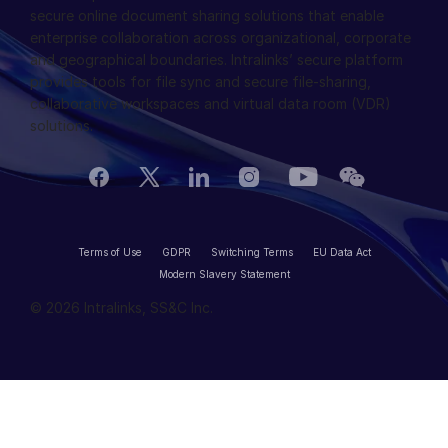
secure online document sharing solutions that enable
enterprise collaboration across organizational, corporate
and geographical boundaries. Intralinks’ secure platform
provides tools for file sync and secure file-sharing,
collaborative workspaces and virtual data room (VDR)
solutions.
Terms of Use
GDPR
Switching Terms
EU Data Act
Modern Slavery Statement
© 2026 Intralinks, SS&C Inc.