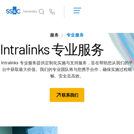
申
请
Us
演
示
Intralinks 的核心优势
服务
获
专业服务
Intralinks 的核心优势
取
Intralinks
专业服务
报
安全与信任
价
API 和部署
Intralinks 专业服务提供定制化实施与支持服务，旨在帮助您从我们的平
人工智能中心
台中获取最大价值。我们的专业团队将与您携手合作，确保实施过程顺
畅、安全且高效。
产品
联系我们
Deal
Centre AI
Link
筹备
营销阶段
尽调阶段