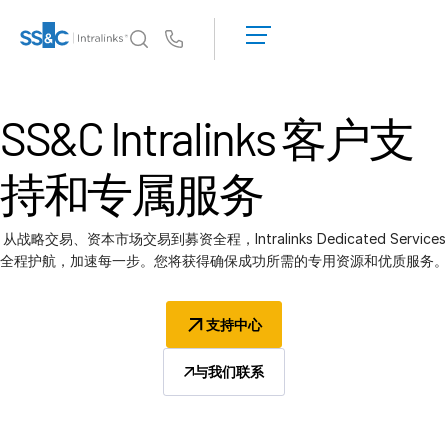
申
请
Us
演
示
Intralinks 的核心优势
T
获
SS&C Intralinks
客户支
s
Intralinks 的核心优势
取
报
安全与信任
持和专属服务
价
API 和部署
人工智能中心
从战略交易、资本市场交易到募资全程，Intralinks Dedicated Services
全程护航，加速每一步。您将获得确保成功所需的专用资源和优质服务。
产品
T
s
Deal
Centre AI
支持中心
Link
与我们联系
筹备
营销阶段
尽调阶段