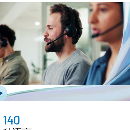
管理
DealVault
Connect
Fund
Centre AI
募资管理
投资者入驻
报告系统
另类投资管理服务
交易服务
脱敏
交易支持
智能报表系统
140
保密协议
翻译服务