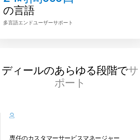
の言語
Investment Banking
T
Corporates
多言語エンドユーザーサポート
s
Institutional Investors
Legal / Law Firms
Hedge Funds
Private Credit
ディールのあらゆる段階で
サ
Private Equity
ポート
Venture Capital
Real Estate Fund Managers
IT / Security
リソース
T
s
SS&C Intralinksについて
T
専任のカスタマーサービスマネージャー