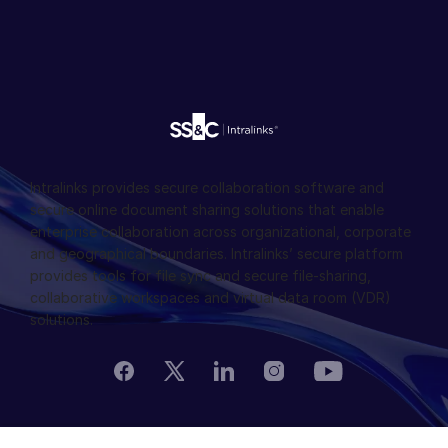
Intralinks provides secure collaboration software and
secure online document sharing solutions that enable
enterprise collaboration across organizational, corporate
and geographical boundaries. Intralinks’ secure platform
provides tools for file sync and secure file-sharing,
collaborative workspaces and virtual data room (VDR)
solutions.
© 2026 Intralinks, SS&C Inc.