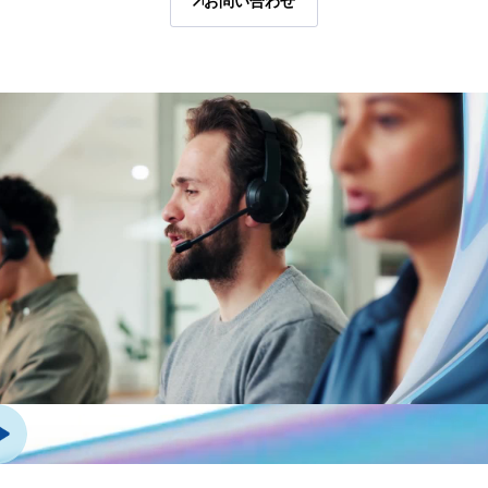
お問い合わせ
管理
DealVault
Connect
Fund
Centre
ファンドレイジング
Onboarding
レポーティング
オルタナティブ投資管理サービス
ディールサービス
編集
取引サポート
高度なレポート機能
NDA
翻訳