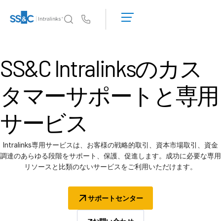
デ
モ
Us
の
予
イントラリンクスが選ばれる理由
T
約
SS&C Intralinksの
カス
s
イントラリンクスが選ばれる理由
見
積
セキュリティと信頼
タマーサポートと専用
も
APIとデプロイメント
り
AIハブ
を
サービス
依
頼
製品
T
す
Intralinks専用サービスは、お客様の戦略的取引、資本市場取引、資金
s
る
調達のあらゆる段階をサポート、保護、促進します。成功に必要な専用
DealCentre AI
リソースと比類のないサービスをご利用いただけます。
Link
準備
サポートセンター
マーケティング
デューデリジェンス