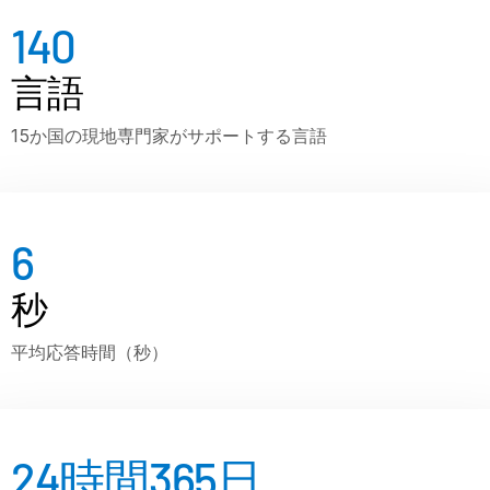
140
VDR
Pro
VDRPro
言語
その他の製品
15か国の現地専門家がサポートする言語
SECURITYHUB
VIA
ソリューション
T
6
s
M&A
秒
新規株式公開
ファンド管理
平均応答時間（秒）
ファイナンス
安全な文書交換
規制、リスク、コンプライアンス
24時間365日
シンジケートローン