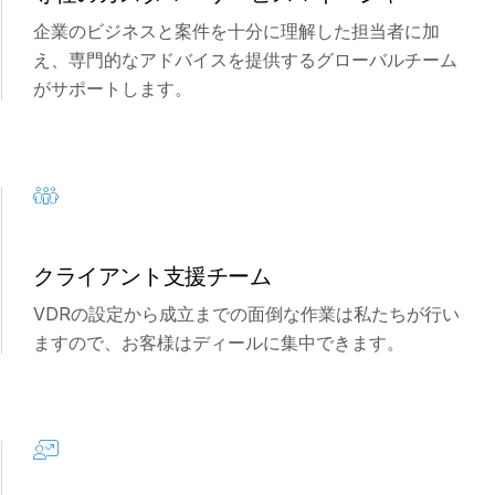
s
お問い合わせ
企業のビジネスと案件を十分に理解した担当者に加
会社情報
え、専門的なアドバイスを提供するグローバルチーム
がサポートします。
日本語
English
デモの予約
简体中文
見積もりを依頼する
繁體中文
クライアント支援チーム
Français
VDRの設定から成立までの面倒な作業は私たちが行い
Deutsch
ますので、お客様はディールに集中できます。
日本語
한국인
Português
Español