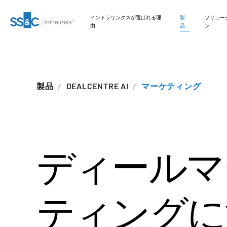
イントラリンクスが選ばれる理
製
ソリュー
由
品
ン
M&A
インベストメントバン
お問い合わせ
イントラリンクスが選ばれる理由
安全な文書交換
Private Credit
Link
ファンドレイジング
編集
VDRPro
SECURITYHUB
製品
DEALCENTRE AI
マーケティング
DEALCENTRE AI
キング
弊社のAIベースのプラット
フォームがディールメーキ
準備
Onboarding
取引サポート
VIA
新規株式公開
会社情報
セキュリティと信頼
規制、リスク、コンプ
Private Equity
ングプロセスを効率化する
Corporates
ライアンス
仕組みについてご説明しま
す。
マーケティング
レポーティング
高度なレポート機能
ファンド管理
APIとデプロイメント
Venture Capital
Institutional
シンジケートローン
ディールマ
FUND
CENTRE
Investors
デューデリジェンス
オルタナティブ投資管
NDA
ファイナンス
AIハブ
Real Estate Fund
理サービス
Managers
ディールサービス
Legal / Law Firms
管理
翻訳
ティング
に
IT / Security
VDR
PRO
Hedge Funds
DealVault