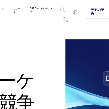
ショ
リソー
SS&C Intralinksについ
日
デモの予
ス
て
本
約
語
English
简体中文
Us
繁體中文
Français
イントラリンクスが選ばれ
製品紹介
ソリューション
業種
お問い合わせはこちら
Deutsch
日本語
資本市場やオルタナティブ投資市場でイントラリン
グローバルなディールメーキング、オルタ
機密情報を安全に共有することで、コラボ
弊社のプラットフォームとソリューション
に選ばれる理由をご紹介します。
資本市場における安全なファイル共有に関
理、コンプライアンス準拠を実現する方法
の業務の違いに確実に対処できる仕組みに
한국인
Português
AI対応プラットフォームをご紹介します。
Español
Italiano
詳細
詳細
詳細
ーケ
詳細
競争