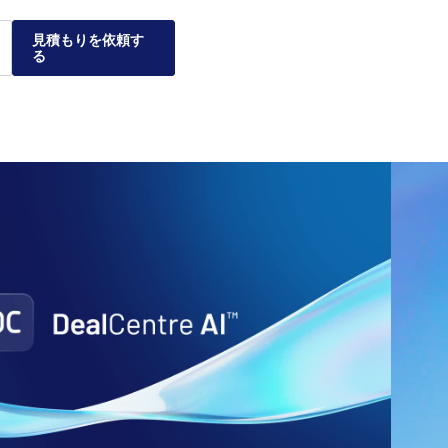
見積もりを依頼す
る
る理由
クスが企業
ナティブ投資市場および
レーションの安全性、管
を利用することで、個々
して、実績のある弊社の
をご紹介します。
ついてご説明します。