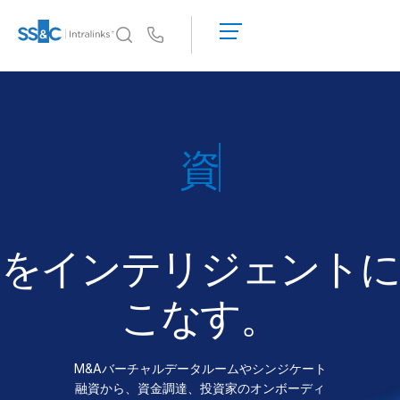
デ
モ
Us
の
予
イントラリンクスが選ばれる理由
Toggl
約
subm
イントラリンクスが選ばれる理由
見
積
セキュリティと信頼
も
APIとデプロイメント
り
AIハブ
を
依
頼
をインテリジェントに
製品
Toggl
す
subm
る
DealCentre AI
こなす。
Link
準備
M&Aバーチャルデータルームやシンジケート
マーケティング
融資から、資金調達、投資家のオンボーディ
デューデリジェンス