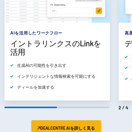
subm
お問い合わせ
会社情報
日本語
AIを活用したワークフロー
高
イントラリンクスのLinkを
English
デモの予約
活用
简体中文
見積もりを依頼する
生成AIの可能性を引き出す
繁體中文
インテリジェントな情報検索を可能にする
Français
Deutsch
ディールを加速する
日本語
한국인
2/4
Português
Español
DEALCENTRE AIを詳しく見る