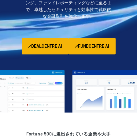
ング、ファンドレポーティングなどに至るま
管理
で、卓越したセキュリティと効率性で戦略的
な金融取引を強化します。
DealVault
Connect
Fund
Centre
DEALCENTRE AI
FUNDCENTRE AI
ファンドレイジング
Onboarding
レポーティング
オルタナティブ投資管理サービス
ディールサービス
編集
取引サポート
高度なレポート機能
NDA
Fortune 500に選出されている企業や大手
翻訳