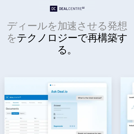
インベストメントバンキング
Toggl
Corporates
ディールを加速させる発想
subm
Institutional Investors
を
テクノロジーで再構築す
Legal / Law Firms
る。
Hedge Funds
Private Credit
Private Equity
Venture Capital
Real Estate Fund Managers
IT / Security
リソース
Toggl
subm
SS&C Intralinksについて
Toggl