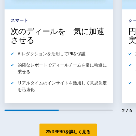
スマート
シ
次のディールを一気に加速
させる
AIレダクションを
活用
してPIIを保護
的確なレポートでディールチームを
常に軌道に
乗せる
リアルタイムのインサイトを
活用
して意思決定
を迅速化
2/4
VDRPROを詳しく見る