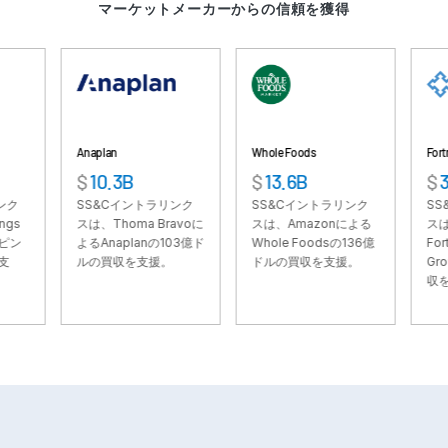
マーケットメーカーからの信頼を獲得
VDR
Pro
VDRPro
その他の製品
SECURITYHUB
Anaplan
Whole Foods
Fortress
VIA
$
10.3B
$
13.6B
$
3.3B
SS&Cイントラリンク
SS&Cイントラリンク
SS&Cイン
ソリューション
Toggl
スは、Thoma Bravoに
スは、Amazonによる
スは、Soft
subm
よるAnaplanの103億ド
Whole Foodsの136億
Fortress In
M&A
ルの買収を支援。
ドルの買収を支援。
Groupの3
収を支援。
新規株式公開
ファンド管理
ファイナンス
安全な文書交換
規制、リスク、コンプライアンス
シンジケートローン