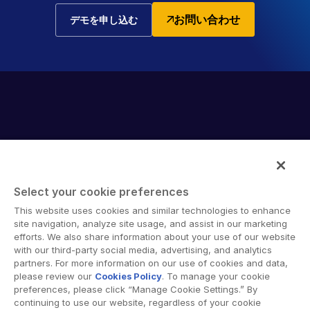
お問い合わせ
デモを申し込む
Select your cookie preferences
Intralinks provides secure collaboration software and
This website uses cookies and similar technologies to enhance
secure online document sharing solutions that enable
site navigation, analyze site usage, and assist in our marketing
enterprise collaboration across organizational, corporate
efforts. We also share information about your use of our website
with our third-party social media, advertising, and analytics
and geographical boundaries. Intralinks’ secure platform
partners. For more information on our use of cookies and data,
provides tools for file sync and secure file-sharing,
please review our
Cookies Policy
. To manage your cookie
collaborative workspaces and virtual data room (VDR)
preferences, please click “Manage Cookie Settings.” By
solutions.
continuing to use our website, regardless of your cookie