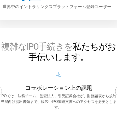
世界中のイントラリンクスプラットフォーム登録ユーザー
Real Estate Fund Managers
リソース
複雑なIPO手続きを
私たちがお
SS&C Intralinksについて
手伝いします。
お問い合わせ
会社情報
日本語
コラボレーション上の
課題
English
デモの予約
IPOでは、法務チーム、監査法人、引受証券会社が、財務諸表から規制
简体中文
当局向け提出書類まで、幅広いIPO関連文書へのアクセスを必要としま
見積もりを依頼する
す。
繁體中文