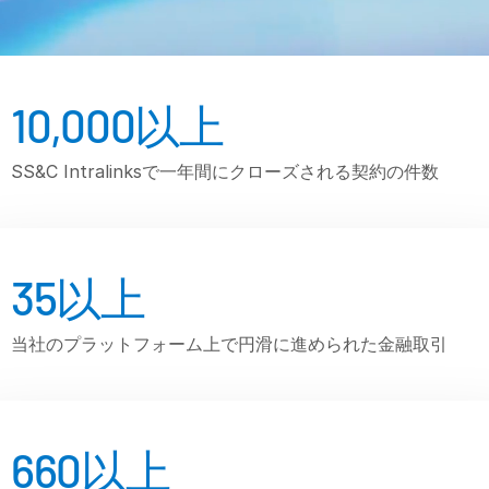
VDR
Pro
VDRPro
その他の製品
10,000
以上
SECURITYHUB
SS&C Intralinksで一年間にクローズされる契約の件数
VIA
ソリューション
M&A
35
以上
新規株式公開
当社のプラットフォーム上で円滑に進められた金融取引
ファンド管理
ファイナンス
安全な文書交換
規制、リスク、コンプライアンス
660
以上
シンジケートローン