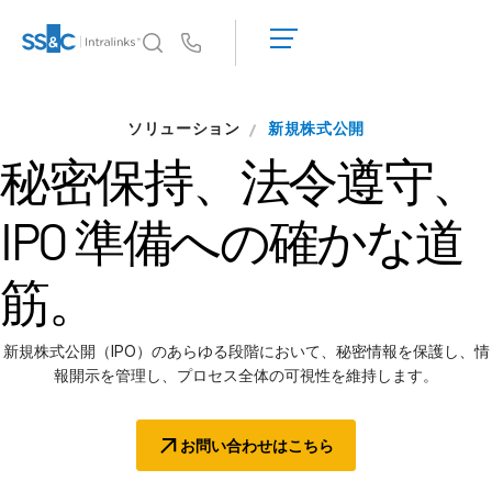
デ
モ
Us
の
予
イントラリンクスが選ばれる理由
ソリューション
約
新規株式公開
イントラリンクスが選ばれる理由
見
秘密保持、法令遵守、
積
セキュリティと信頼
も
APIとデプロイメント
IPO 準備への確かな道
り
AIハブ
を
依
筋。
頼
製品
す
る
DealCentre AI
新規株式公開（IPO）のあらゆる段階において、秘密情報を保護し、情
報開示を管理し、プロセス全体の可視性を維持します。
Link
準備
お問い合わせはこちら
マーケティング
デューデリジェンス