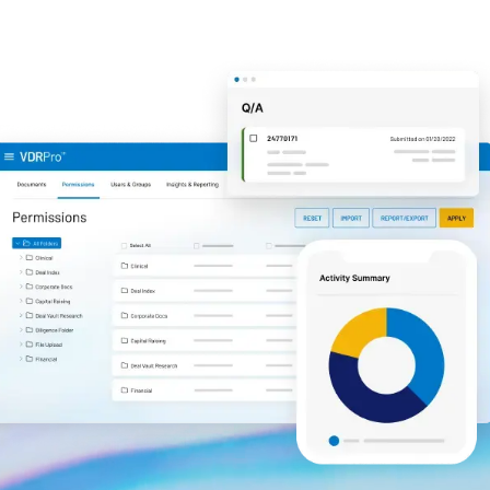
管理
DealVault
Connect
Fund
Centre
ファンドレイジング
Onboarding
レポーティング
オルタナティブ投資管理サービス
ディールサービス
編集
取引サポート
高度なレポート機能
NDA
翻訳