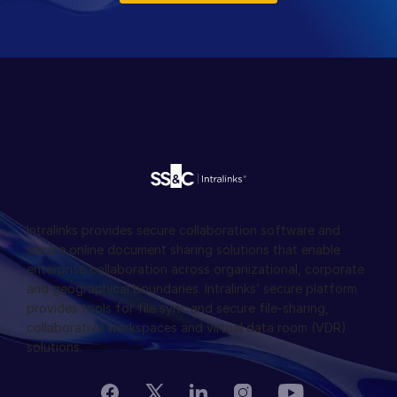
Intralinks provides secure collaboration software and
secure online document sharing solutions that enable
enterprise collaboration across organizational, corporate
and geographical boundaries. Intralinks’ secure platform
provides tools for file sync and secure file-sharing,
collaborative workspaces and virtual data room (VDR)
solutions.