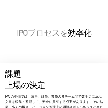
Français
Deutsch
日本語
한국인
IPOプロセスを
効率化
Português
Español
Italiano
Dutch
課題
上場の決定
IPOの準備では、法務、財務、業務の各チーム間で数千点に及ぶ
文書を収集・整理して、安全に共有する必要があります。その結
果、多くの場合、バージョン管理上の問題やボトルネックが生じ