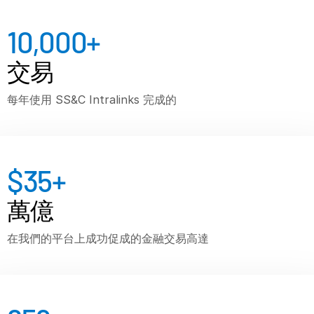
VDR
Pro
10,000
+
VDRPro
交易
其他產品
SECURITYHUB
每年使用 SS&C Intralinks 完成的
VIA
解決方案
$
35
+
合併與收購
首次公開發行
萬億
資金管理
在我們的平台上成功促成的金融交易高達
融資
安全文件交換
監管、風險與合規
銀團貸款