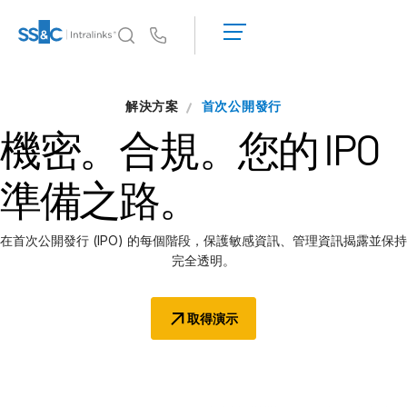
申
請
Us
演
示
為何選擇 Intralinks
解決方案
取
首次公開發行
為何選擇 Intralinks
得
機密。合規。
您的 IPO
報
安全又可靠
價
API 和部署
準備之路。
AI 中心
在首次公開發行 (IPO) 的每個階段，保護敏感資訊、管理資訊揭露並保持
產品
完全透明。
Deal
Centre AI
取得演示
Link
準備
行銷
盡職調查