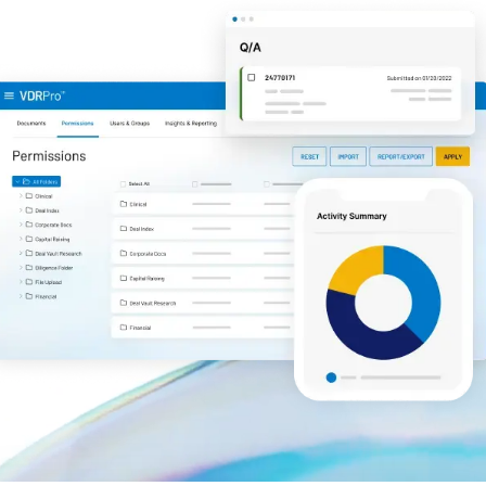
管理
DealVault
Connect
Fund
Centre
募款
引入
報告
另類投資託管服務
交易服務
編修
交易支援
進階報告
NDA
翻譯