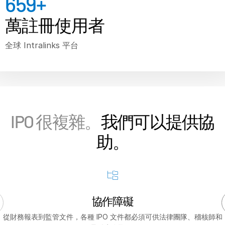
660
+
萬註冊使用者
Real Estate Fund Managers
全球 Intralinks 平台
資源
關於
聯絡我們
IPO 很複雜。
我們可以提供協
公司
助。
繁體中文
English
申請演示
简体中文
協作
障礙
取得報價
繁體中文
從財務報表到監管文件，各種 IPO 文件都必須可供法律團隊、稽核師和