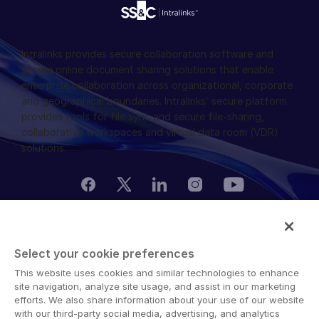
Intralinks provides secure collaboration software and
secure online document sharing solutions that enable
enterprise collaboration across organizational, corporate
and geographical boundaries. Intralinks’ secure platform
provides tools for file sync and secure file-sharing,
collaborative workspaces and virtual data room (VDR)
solutions.
© 2026 Intralinks, SS&C Inc.
Select your cookie preferences
This website uses cookies and similar technologies to enhance
site navigation, analyze site usage, and assist in our marketing
efforts. We also share information about your use of our website
with our third-party social media, advertising, and analytics