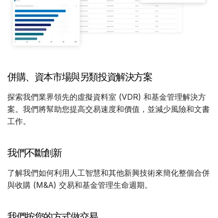
管理
DealVault
Connect
Fund
Centre
併購、資本市場與另類投資解決方案
募款
引入
探索我們業界領先的虛擬資料室 (VDR) 和基金管理解決方
案。我們將幫助您提高交易速度和價值，並減少風險和文書
報告
工作。
另類投資託管服務
交易服務
我們不斷創新
編修
交易支援
了解我們如何利用人工智慧和其他新興技術來簡化整個合併
與收購 (M&A) 交易和基金管理生命週期。
進階報告
NDA
我們按您的方式做交易
翻譯