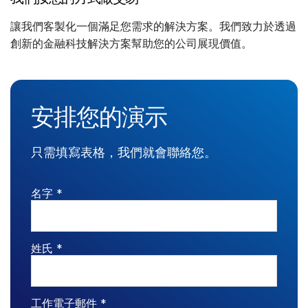
VDR
Pro
讓我們客製化一個滿足您需求的解決方案。我們致力於透過
創新的金融科技解決方案幫助您的公司展現價值。
VDRPro
其他產品
SECURITYHUB
安排您的演示
VIA
解決方案
只需填寫表格，我們就會聯絡您。
Toggl
subm
合併與收購
名字 *
首次公開發行
資金管理
融資
姓氏 *
安全文件交換
監管、風險與合規
工作電子郵件 *
銀團貸款