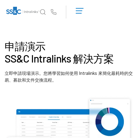
申
請
Us
演
示
為何選擇 Intralinks
Toggl
取
subm
為何選擇 Intralinks
申請演示
得
報
安全又可靠
SS&C Intralinks 解決方案
價
API 和部署
AI 中心
立即申請現場演示。您將學習如何使用 Intralinks 來簡化最耗時的交
易、募款和文件交換流程。
產品
Toggl
subm
Deal
Centre AI
Link
準備
行銷
盡職調查