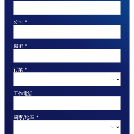
投資銀行
Toggl
Corporates
公司 *
subm
Institutional Investors
Legal / Law Firms
職銜 *
Hedge Funds
Private Credit
Private Equity
行業 *
Venture Capital
Real Estate Fund Managers
工作電話
IT / Security
資源
Toggl
國家/地區 *
subm
關於
Toggl