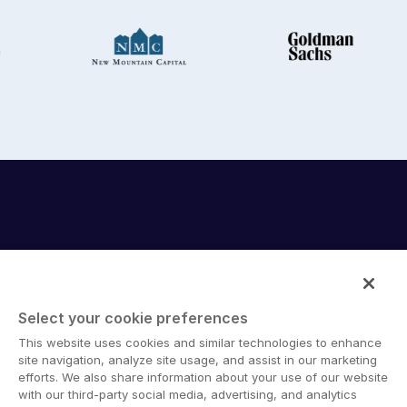
Select your cookie preferences
Intralinks provides secure collaboration software and
This website uses cookies and similar technologies to enhance
secure online document sharing solutions that enable
site navigation, analyze site usage, and assist in our marketing
enterprise collaboration across organizational, corporate
efforts. We also share information about your use of our website
with our third-party social media, advertising, and analytics
and geographical boundaries. Intralinks’ secure platform