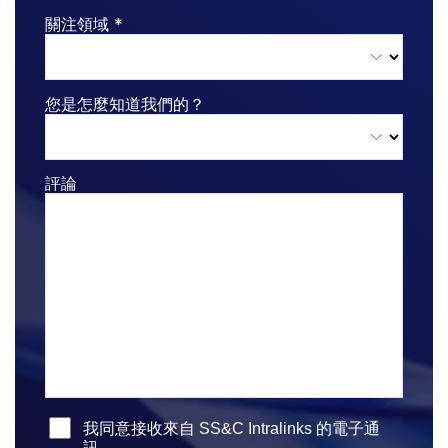
subm
聯絡我們
關注領域 *
公司
您是怎麼知道我們的？
繁體中文
English
申請演示
評論
简体中文
取得報價
繁體中文
Français
Deutsch
日本語
한국인
Português
Español
我同意接收來自 SS&C Intralinks 的電子通
訊。