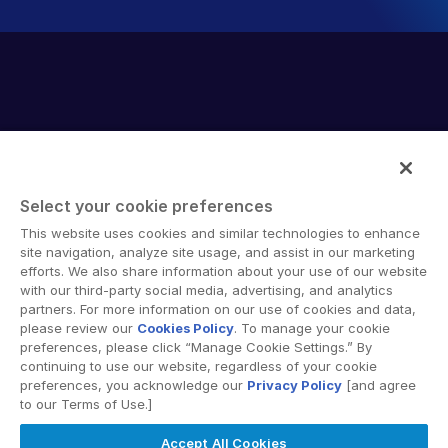
Select your cookie preferences
Intralinks provides secure collaboration software and
This website uses cookies and similar technologies to enhance
secure online document sharing solutions that enable
site navigation, analyze site usage, and assist in our marketing
enterprise collaboration across organizational, corporate
efforts. We also share information about your use of our website
with our third-party social media, advertising, and analytics
and geographical boundaries. Intralinks’ secure platform
partners. For more information on our use of cookies and data,
provides tools for file sync and secure file-sharing,
please review our
Cookies Policy
. To manage your cookie
collaborative workspaces and virtual data room (VDR)
preferences, please click “Manage Cookie Settings.” By
solutions.
continuing to use our website, regardless of your cookie
preferences, you acknowledge our
Privacy Policy
[and agree
to our Terms of Use.]
Accept All Cookies