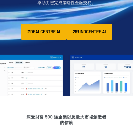
率助力您完成策略性金融交易。
管理
DealVault
Connect
DEALCENTRE AI
FUNDCENTRE AI
Fund
Centre
募款
引入
報告
另類投資託管服務
交易服務
編修
交易支援
進階報告
深受財富 500 強企業以及最大市場創造者
的信賴
NDA
翻譯