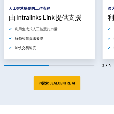
subm
聯絡我們
人工智慧驅動的工作流程
強
公司
由 Intralinks Link 提供支援
繁體中文
利用生成式人工智慧的力量
解鎖智慧資訊發現
English
申請演示
加快交易速度
简体中文
取得報價
繁體中文
2/4
Français
Deutsch
日本語
探索 DEALCENTRE AI
한국인
Português
Español