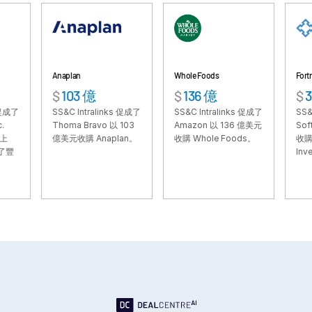
VDR
Pro
VDRPro
其他產品
Anaplan
Whole Foods
Fortress
SECURITYHUB
$
103 億
$
136 億
$
33 億
VIA
SS&C Intralinks 促成了
SS&C Intralinks 促成了
SS&C Intral
Thoma Bravo 以 103
Amazon 以 136 億美元
SoftBank 以
億美元收購 Anaplan。
收購 Whole Foods。
收購 Fortress
解決方案
Investment 
Toggl
subm
合併與收購
首次公開發行
資金管理
融資
安全文件交換
監管、風險與合規
銀團貸款