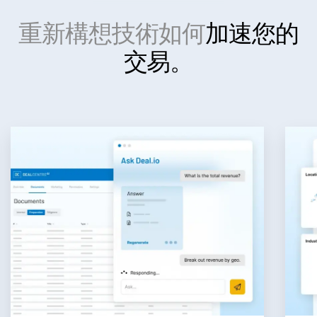
投資銀行
重新構想技術如何
加速您的
Toggl
Corporates
交易。
subm
Institutional Investors
Legal / Law Firms
Hedge Funds
Private Credit
Private Equity
Venture Capital
Real Estate Fund Managers
IT / Security
資源
Toggl
subm
關於
Toggl