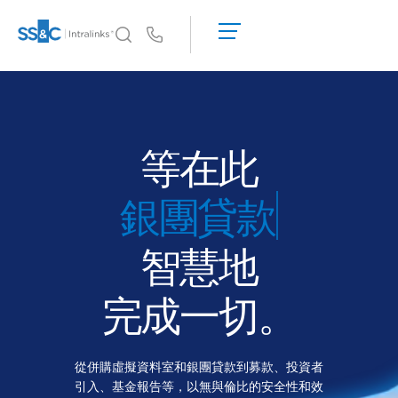
申
請
Us
演
示
為何選擇 Intralinks
Toggl
取
subm
為何選擇 Intralinks
得
報
安全又可靠
等在此
價
API 和部署
AI 中心
智慧地
產品
Toggl
subm
Deal
Centre AI
完成一切。
Link
準備
從併購虛擬資料室和銀團貸款到募款、投資者
行銷
引入、基金報告等，以無與倫比的安全性和效
盡職調查