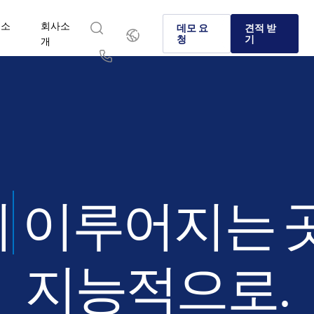
리소
회사소
한
데모 요
견적 받
국
청
기
스
개
인
English
简体中文
Us
繁體中文
Français
회사소개
 Intralinks인가
제품
솔루션
산업
Deutsch
日本語
&C Intralinks가 전 세계 은행, 딜메이킹 및 자본 시장에서 인수
 시장과 대체 투자 분야 기업들이 Intralinks를 선택하는 이
글로벌 딜메이킹, 대체 투자 및 자본 시장에서 안전하게 
민감한 콘텐츠를 안전하고 통제된 방식으로 공유하고, 
복잡한 비즈니스 요구 사항을 플랫폼과 솔루션으로 안전
(M&A), 자본 조달, 투자자 보고를 위한 안전한 정보 공유를 어
를 알아보세요.
유할 수 있는 검증된 AI 기반 플랫폼에 대해 알아보세요.
하는 협업 방법을 알아보세요.
하는 방법을 살펴보세요.
한국인
Português
게 지원하는지 알아보세요.
Español
Italiano
자세히 알아보기
자세히 알아보기
자세히 알아보기
자세히 알아보기
펀드
이루어지는
자세히 알아보기
지능적으로.