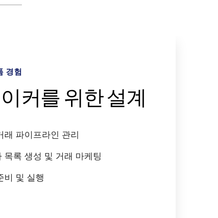
폼 경험
워크플로
석 및 인사이트
의 보안
이커를 위한 설계
alinks Link 제공
터 기반 의사결정
 우선 접근 방식
거래 파이프라인 관리
 AI의 활용
데이터 저장 및 액세스
 데이터 프라이버시 제어
 목록 생성 및 거래 마케팅
인 정보 검색 기능 활용
거래 분석 수행
사용자 지정 워터마킹
준비 및 실행
성사 가속화
 더 깊이 있는 인사이트 발견
감사 보고서