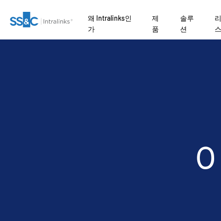
왜 Intralinks인
제
솔루
가
품
션
왜
병
tment Banking
문의하기
왜 Intralinks인가
안전한 문서 교환
Private Credit
Link
Fundraising
검열
VDRPro
SECURITYHUB
AI
플랫폼이 거래 성사
SS
자본
 어떻게 간소화
준비
Onboarding
거래 지원
VIA
개
rates
기업 정보
보안 및 신뢰
규제, 리스크, 규정 준수
Private Equity
합병
유
아보세요.
떻
마케팅
Reporting
고급 보고
관리
tional
API 및 배포
신디케이트론
Venture Capital
CENTRE
이
ors
실사
Alternative
NDA
AI 허브
Real Estate Fund
서비스
Investments Managed
/ Law Firms
Managers
Services
관리
번역
RO
 Funds
IT / Security
DealVault
제품