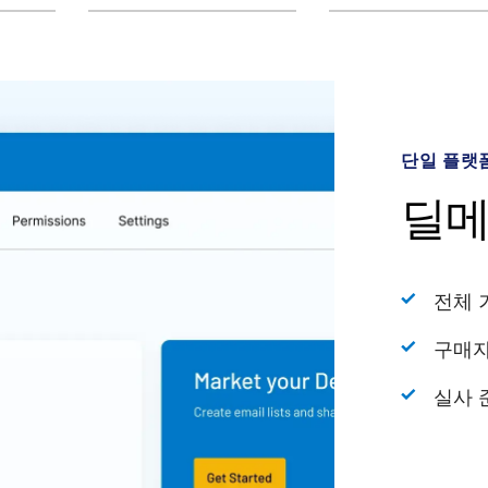
단일 플랫
AI 기반 
강력한 분
은행 수준
딜메
Intr
데이
보안
전체 
생성형
과거 
탁월한
구매자
지능적
교차 
동적 
실사 
거래 
AI로
종합 