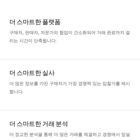
VDR
Pro
VDRPro
더 스마트한 플랫폼
추가 제품
구매자, 판매자, 자문가의 협업이 간소화되어 거래 완료까지 걸
SECURITYHUB
리는 시간이 단축됩니다.
VIA
솔루션
T
더 스마트한 실사
s
인수합병
더 많은 정보를 가진 구매자가 가장 경쟁력 있는 입찰가를 제시
기업공개
합니다.
펀드 관리
금융
안전한 문서 교환
더 스마트한 거래 분석
규제, 리스크, 규정 준수
더 정교한 분석을 통해 더 많은 거래를 체결하고 경쟁에서 앞설
신디케이트론