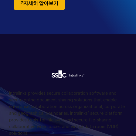
자세히 알아보기
Intralinks provides secure collaboration software and
secure online document sharing solutions that enable
enterprise collaboration across organizational, corporate
and geographical boundaries. Intralinks’ secure platform
provides tools for file sync and secure file-sharing,
collaborative workspaces and virtual data room (VDR)
solutions.