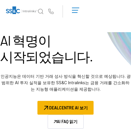
데
모
Us
요
청
왜 Intralinks인가
T
견
AI 혁명이
s
왜 Intralinks인가
적
받
보안 및 신뢰
시작되었습니다.
기
API 및 배포
AI 허브
인공지능은 데이터 기반 거래 성사 방식을 혁신할 것으로 예상됩니다. 광
범위한 AI 투자 실적을 보유한 SS&C Intralinks는 금융 거래를 간소화하
제품
T
는 지능형 애플리케이션을 제공합니다.
s
딜
센터 AI
Link
DEALCENTRE AI 보기
준비
마케팅
AI FAQ 읽기
실사