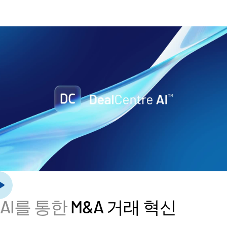
관리
DealVault
Connect
Fund
Centre
Fundraising
Onboarding
Reporting
Alternative Investments Managed Services
거래 서비스
검열
거래 지원
고급 보고
AI를 통한
M&A 거래 혁신
NDA
번역