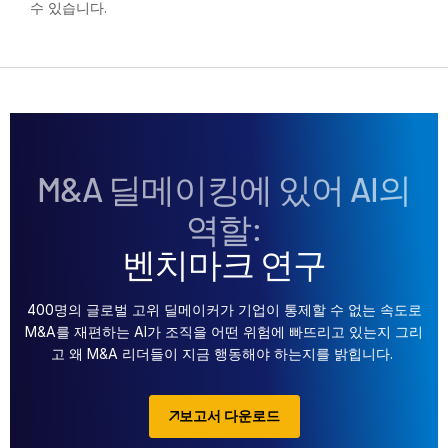
수 있습니다.
Investment Banking
T
Corporates
s
Institutional Investors
Legal / Law Firms
Hedge Funds
M&A 딜메이킹에 있어 AI의
Private Credit
역할:
Private Equity
벤치마크 연구
Venture Capital
Real Estate Fund Managers
400명의 글로벌 고위 딜메이커가 기업이 통제할 수 없는 속도로
IT / Security
M&A를 재편하는 AI가 조직을 어떤 위험에 빠뜨리고 있는지 그리
고 왜 M&A 리더들이 지금 행동해야 하는지를 밝힙니다.
리소스
T
s
보고서 다운로드
회사소개
T