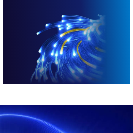
s
문의하기
기업 정보
한국인
English
데모 요청
简体中文
견적 받기
繁體中文
Français
Deutsch
日本語
한국인
Português
Español