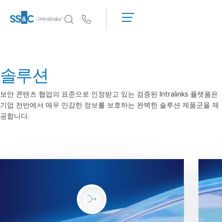
데
모
Us
요
청
왜 Intralinks인가
Toggl
견
subm
왜 Intralinks인가
솔루션
적
받
보안 및 신뢰
기
보안 콘텐츠 협업의 표준으로 인정받고 있는 검증된 Intralinks 플랫폼은
API 및 배포
기업 전반에서 매우 민감한 정보를 보호하는 완벽한 솔루션 제품군을 제
AI 허브
공합니다.
제품
Toggl
subm
딜
센터 AI
Link
준비
마케팅
실사