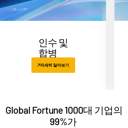
관리
DealVault
Connect
Fund
Centre
인수 및
Fundraising
합병
Onboarding
Reporting
자세히 알아보기
Alternative Investments Managed Services
거래 서비스
검열
거래 지원
Global Fortune 1000대 기업의
고급 보고
99%가
NDA
번역