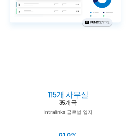
subm
문의하기
기업 정보
한국인
English
데모 요청
简体中文
견적 받기
繁體中文
Français
Deutsch
115개 사무실
日本語
35개국
한국인
Intralinks 글로벌 입지
Português
Español
91.9%