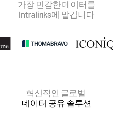
가장 민감한 데이터를
VDR
Pro
Intralinks에 맡깁니다
VDRPro
추가 제품
SECURITYHUB
VIA
솔루션
Toggl
subm
인수합병
기업공개
펀드 관리
금융
혁신적인 글로벌
안전한 문서 교환
데이터 공유 솔루션
규제, 리스크, 규정 준수
신디케이트론