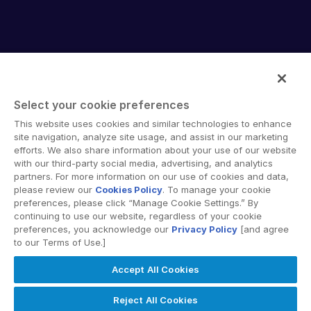
Select your cookie preferences
Intralinks provides secure collaboration software and
This website uses cookies and similar technologies to enhance
secure online document sharing solutions that enable
site navigation, analyze site usage, and assist in our marketing
enterprise collaboration across organizational, corporate
efforts. We also share information about your use of our website
with our third-party social media, advertising, and analytics
and geographical boundaries. Intralinks’ secure platform
partners. For more information on our use of cookies and data,
provides tools for file sync and secure file-sharing,
please review our
Cookies Policy
. To manage your cookie
collaborative workspaces and virtual data room (VDR)
preferences, please click “Manage Cookie Settings.” By
solutions.
continuing to use our website, regardless of your cookie
preferences, you acknowledge our
Privacy Policy
[and agree
to our Terms of Use.]
Accept All Cookies
© 2026 Intralinks, SS&C Inc.
Reject All Cookies