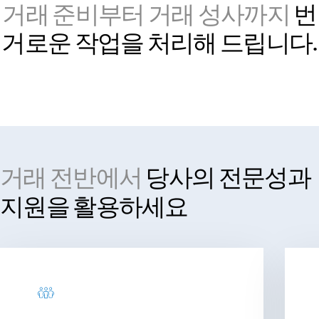
거래 준비부터 거래 성사까지
번
VDR
Pro
거로운
작업을 처리해 드립니다.
VDRPro
추가 제품
SECURITYHUB
VIA
솔루션
T
거래 전반에서
당사의 전문성과
s
인수합병
지원을 활용하세요
기업공개
펀드 관리
금융
안전한 문서 교환
규제, 리스크, 규정 준수
신디케이트론