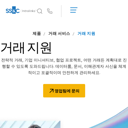
데
모
Us
요
청
왜 Intralinks인가
T
제품
거래 서비스
견
거래 지원
s
왜 Intralinks인가
적
거래
지원
받
보안 및 신뢰
기
API 및 배포
전략적 거래, 기업 이니셔티브, 협업 프로젝트, 어떤 거래든 계획대로 진
AI 허브
행할 수 있도록 도와드립니다. 데이터룸, 문서, 이해관계자 서신을 체계
적이고 포괄적이며 안전하게 관리하세요.
제품
T
s
영업팀에 문의
딜
센터 AI
Link
준비
마케팅
실사