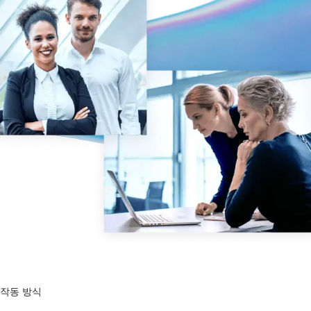
관리
DealVault
Connect
Fund
Centre
Fundraising
Onboarding
Reporting
Alternative Investments Managed Services
거래 서비스
검열
거래 지원
고급 보고
NDA
작동 방식
번역