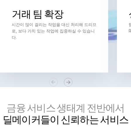
Investment Banking
거래 팀 확장
T
Corporates
s
시간이 많이 걸리는 작업을 대신 처리해 드리므
Institutional Investors
로, 보다 가치 있는 작업에 집중하실 수 있습니
다.
Legal / Law Firms
Hedge Funds
Private Credit
Private Equity
Venture Capital
Real Estate Fund Managers
IT / Security
금융 서비스 생태계 전반에서
리소스
T
딜메이커들이 신뢰하는 서비스
s
회사소개
T