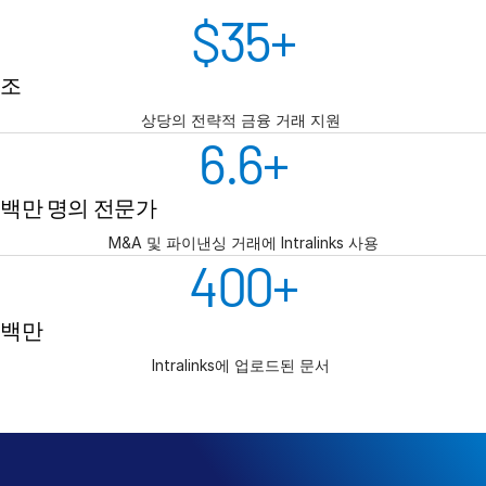
s
$
35
+
문의하기
기업 정보
조
한국인
상당의 전략적 금융 거래 지원
6.6
+
English
데모 요청
백만 명의 전문가
简体中文
견적 받기
M&A 및 파이낸싱 거래에 Intralinks 사용
繁體中文
400
+
Français
Deutsch
백만
日本語
Intralinks에 업로드된 문서
한국인
Português
Español