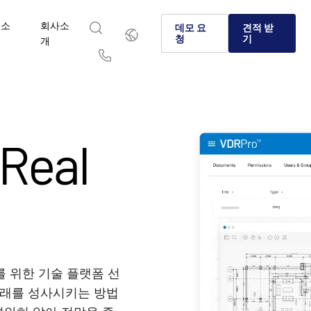
리소
회사소
한
데모 요
견적 받
국
청
기
스
개
인
English
简体中文
Us
繁體中文
Français
회사소개
 Intralinks인가
제품
솔루션
산업
Deutsch
日本語
&C Intralinks가 전 세계 은행, 딜메이킹 및 자본 시장에서 인수
 시장과 대체 투자 분야 기업들이 Intralinks를 선택하는 이
글로벌 딜메이킹, 대체 투자 및 자본 시장에서 안전하게 
민감한 콘텐츠를 안전하고 통제된 방식으로 공유하고, 
복잡한 비즈니스 요구 사항을 플랫폼과 솔루션으로 안전
Real
(M&A), 자본 조달, 투자자 보고를 위한 안전한 정보 공유를 어
를 알아보세요.
유할 수 있는 검증된 AI 기반 플랫폼에 대해 알아보세요.
하는 협업 방법을 알아보세요.
하는 방법을 살펴보세요.
한국인
Português
게 지원하는지 알아보세요.
Español
Italiano
자세히 알아보기
자세히 알아보기
자세히 알아보기
자세히 알아보기
자세히 알아보기
 위한 기술 플랫폼 선
산 거래를 성사시키는 방법