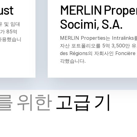
ust
MERLIN Proper
Socimi, S.A.
유 및 임대
is가 85억
MERLIN Properties는 Intralin
 사용했습니
자산 포트폴리오를 5억 3,500만 유로
des Régions의 자회사인 Foncière
각했습니다.
를 위한
고급 기