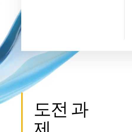
도전 과
제