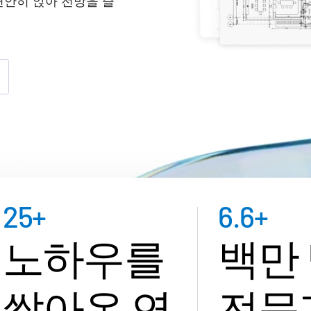
편안히 앉아 전망을 즐
25
+
6.6
+
노하우를
백만
쌓아온 연
전문