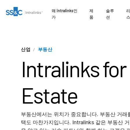
왜 Intralinks인
제
솔루
가
품
션
왜
병
tment Banking
문의하기
왜 Intralinks인가
안전한 문서 교환
Private Credit
Link
Fundraising
검열
VDRPro
SECURITYHUB
산업
부동산
AI
플랫폼이 거래 성사
SS
자본
Intralinks for
 어떻게 간소화
준비
Onboarding
거래 지원
VIA
개
rates
기업 정보
보안 및 신뢰
규제, 리스크, 규정 준수
Private Equity
합병
유
아보세요.
떻
마케팅
Reporting
고급 보고
관리
tional
API 및 배포
신디케이트론
Venture Capital
CENTRE
ors
Estate
실사
Alternative
NDA
AI 허브
Real Estate Fund
서비스
Investments Managed
/ Law Firms
Managers
Services
관리
번역
RO
 Funds
IT / Security
부동산에서는 위치가 중요합니다. 부동산 거래를
DealVault
택도 마찬가지입니다. Intralinks 같은 부동
제품