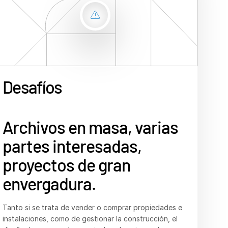
Contáctanos
La empresa
Español
Desafíos
Solución Intralinks
Resultados
English
简体中文
繁體中文
Archivos en masa, varias
Una plataforma moderna
Una base sólida para el
Français
partes interesadas,
para todos los proyectos
éxito inmobiliario.
Deutsch
proyectos de gran
inmobiliarios.
日本語
Fusiones y adquisiciones (M&A) y financiación
envergadura.
estratégica: garantice una diligencia debida segura
한국인
Nuestra plataforma, que es segura y escalable,
y rigurosa.
Português
permite a negociantes, administradores de
Gestión de carteras: supervise toda su cartera con
Tanto si se trata de vender o comprar propiedades e
propiedades, arquitectos, contratistas y proveedores
Español
imágenes, archivos CAD y análisis exhaustivos.
instalaciones, como de gestionar la construcción, el
colaborar con facilidad en cualquier proyecto
Recaudación de fondos: invite a los inversores en