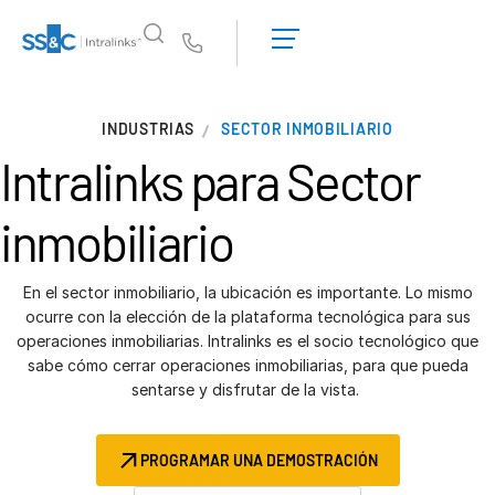
Solicitar una
demostración
Us
Obtener un
presupuesto
¿Por qué Intralinks?
INDUSTRIAS
SECTOR INMOBILIARIO
¿Por qué Intralinks?
Intralinks para
Sector
Seguridad y confianza
API y despliegue
inmobiliario
Centro de IA
En el sector inmobiliario, la ubicación es importante. Lo mismo
Productos
ocurre con la elección de la plataforma tecnológica para sus
operaciones inmobiliarias. Intralinks es el socio tecnológico que
Deal
Centre AI
sabe cómo cerrar operaciones inmobiliarias, para que pueda
Link
sentarse y disfrutar de la vista.
Preparación
Marketing
PROGRAMAR UNA DEMOSTRACIÓN
Due diligence