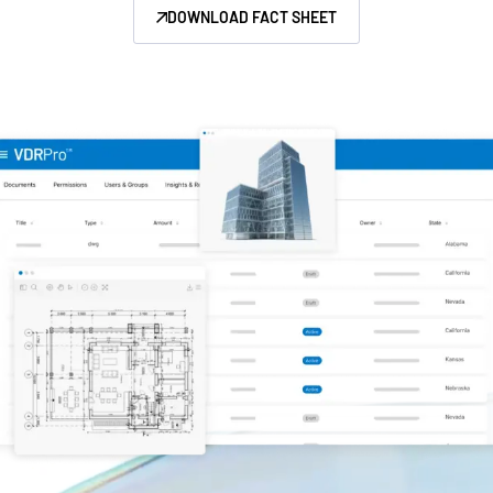
DOWNLOAD FACT SHEET
Gestión
DealVault
Connect
Fund
Centre
Recaudación de Fondos
Incorporación
Presentación de Informes
Servicios Gestionados de Inversiones Alternativas
Servicios de deal
Supresión de información
Soporte de transacciones
Funcionalidad avanzada de informes
NDA
Traducción