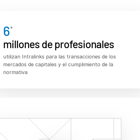
Banca de inversión
Corporates
6
+
Institutional Investors
millones de profesionales
Legal / Law Firms
Hedge Funds
utilizan Intralinks para las transacciones de los
Private Credit
mercados de capitales y el cumplimiento de la
Private Equity
normativa
Venture Capital
Real Estate Fund Managers
IT / Security
Recursos
Sobre nosotros