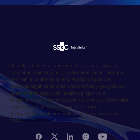
Intralinks ofrece software de colaboración segura y
soluciones de intercambio de documentos en línea que
permiten la colaboración empresarial a través de
fronteras organizacionales, corporativas y geográficas.
La plataforma segura de Intralinks proporciona
herramientas para sincronización de archivos, intercambio
seguro de documentos, espacios de trabajo
colaborativos y soluciones de salas de datos virtuales
(VDR).