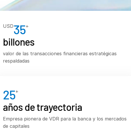
VDR
Pro
VDRPro
35
USD
+
Productos adicionales
SECURITYHUB
billones
VIA
valor de las transacciones financieras estratégicas
respaldadas
Soluciones
Fusiones y adquisiciones
Ofertas Publicas Iniciales
25
+
Gestión de fondos
Financiación
años de trayectoria
Intercambio Seguro de Documentos
Empresa pionera de VDR para la banca y los mercados
Reglamentación, Gestión de Riesgos y Cumplimiento
de capitales
Préstamos Sindicados