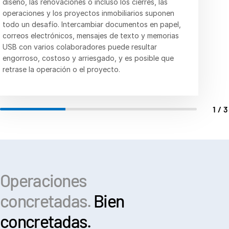
diseño, las renovaciones o incluso los cierres, las
Italiano
inmobiliario. Con innovaciones impulsadas por IA, una
todas las etapas del proceso.
operaciones y los proyectos inmobiliarios suponen
seguridad de excelencia, un galardonado servicio de
Dutch
Colaboración en proyectos: respalde todos los
todo un desafío. Intercambiar documentos en papel,
soporte al cliente y una gama completa de servicios
proyectos; garantice la transparencia con los
correos electrónicos, mensajes de texto y memorias
gestionados, Intralinks para el sector inmobiliario
funcionarios y reguladores locales.
USB con varios colaboradores puede resultar
(Intralinks for Real Estate) no tiene rival en el sector.
engorroso, costoso y arriesgado, y es posible que
retrase la operación o el proyecto.
1/
Operaciones
concretadas.
Bien
concretadas.