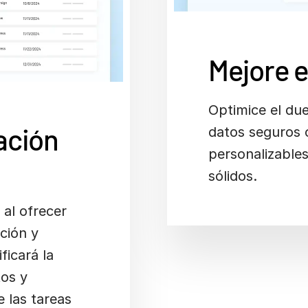
Mejore e
Optimice el du
ración
datos seguros 
personalizable
sólidos.
 al ofrecer
ción y
ficará la
tos y
 las tareas