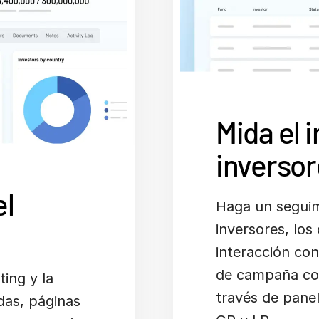
Mida el i
inverso
el
Haga un seguimi
inversores, los
interacción co
de campaña con
ing y la
través de pane
das, páginas