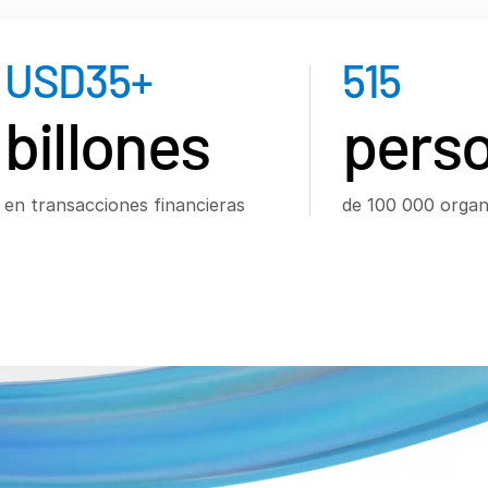
USD
35
+
515
billones
pers
en transacciones financieras
de 100 000 organ