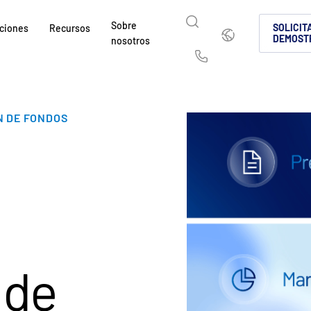
Sobre
Español
SOLICIT
ciones
Recursos
DEMOST
nosotros
English
简体中文
Us
繁體中文
Français
Sobre nosotros
¿Por qué Intralinks?
Productos
Soluciones
Sectores
N DE FONDOS
Deutsch
日本語
Descubra cómo SS&C Intralinks presta servicio
Descubra por qué las empresas de los mercados
Conozca nuestra plataforma probada y
Descubra cómo compartir contenido c
Descubra cómo nuestra plataforma y n
mundial y los mercados de capital y negociación a
y del entorno de inversiones alternativas eligen 
compartir archivos de forma segura e
segura para que la colaboración sea s
permiten manejar de forma segura los
한국인
Português
intercambio seguro de información para fusion
negociación globales, inversiones alte
cumpla con la normativa.
y
Español
Italiano
adquisiciones (M&A), captación de capital e inf
capital.
CONOZCA MÁS
CONOZCA MÁS
inversores.
CONOZCA MÁS
s
CONOZCA MÁS
s
CONOZCA MÁS
 de