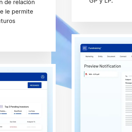
GP y LP.
n de relación
e le permite
uturos