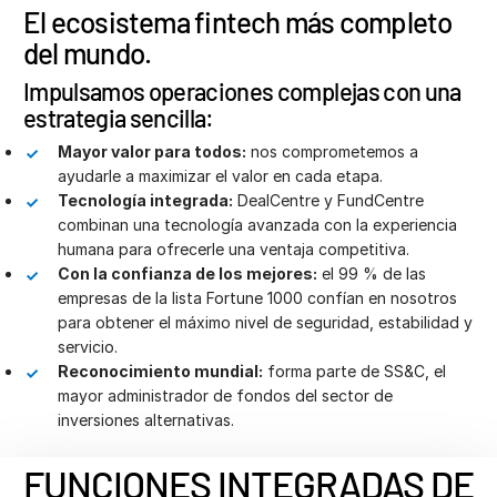
s
El ecosistema fintech más completo
Contáctanos
del mundo.
La empresa
Impulsamos operaciones complejas con una
estrategia sencilla:
Español
Mayor valor para todos:
nos comprometemos a
ayudarle a maximizar el valor en cada etapa.
English
SOLICITAR UNA DEMOSTRACIÓN
Tecnología integrada:
DealCentre y FundCentre
简体中文
combinan una tecnología avanzada con la experiencia
OBTENER UN PRESUPUESTO
humana para ofrecerle una ventaja competitiva.
繁體中文
Con la confianza de los mejores:
el 99 % de las
Français
empresas de la lista Fortune 1000 confían en nosotros
para obtener el máximo nivel de seguridad, estabilidad y
Deutsch
servicio.
日本語
Reconocimiento mundial:
forma parte de SS&C, el
한국인
mayor administrador de fondos del sector de
inversiones alternativas.
Português
Español
FUNCIONES INTEGRADAS DE