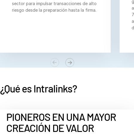
g
sector para impulsar transacciones de alto
a
Investment Banking
riesgo desde la preparación hasta la firma.
7
T
Corporates
a
s
d
Institutional Investors
Legal / Law Firms
Hedge Funds
Private Credit
Private Equity
Venture Capital
¿Qué es
Intralinks?
Real Estate Fund Managers
IT / Security
PIONEROS EN UNA MAYOR
Recursos
T
s
CREACIÓN DE VALOR
Sobre nosotros
T