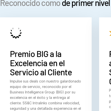
Reconocido como
de primer nivel
VDR
Pro
VDRPro
Productos adicionales
SECURITYHUB
VIA
Premio BIG a la
Soluciones
T
Excelencia en el
s
Fusiones y adquisiciones
Servicio al Cliente
Ofertas Publicas Iniciales
Gestión de fondos
Impulse sus deals con nuestro galardonado
Financiación
equipo de servicio, reconocido por el
P
Business Intelligence Group (BIG) por su
Intercambio Seguro de Documentos
t
excelencia en el éxito y la entrega al
p
Reglamentación, Gestión de Riesgos y Cumplimiento
cliente. SS&C Intralinks combina velocidad,
c
seguridad y una detallada experiencia en el
Préstamos Sindicados