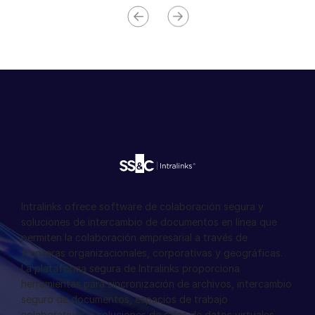
Intralinks ofrece software de colaboración segura y
soluciones de intercambio de documentos en línea que
permiten la colaboración empresarial a través de
fronteras organizacionales, corporativas y geográficas.
La plataforma segura de Intralinks proporciona
herramientas para sincronización de archivos, intercambio
seguro de documentos, espacios de trabajo
colaborativos y soluciones de salas de datos virtuales