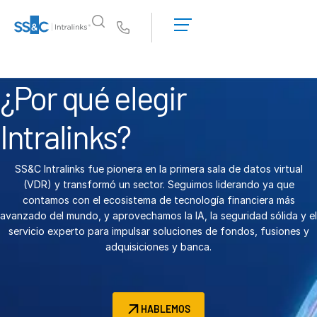
Solicitar una
demostración
Us
Obtener un
presupuesto
¿Por qué Intralinks?
T
¿Por qué elegir
s
¿Por qué Intralinks?
Seguridad y confianza
Intralinks?
API y despliegue
Centro de IA
SS&C Intralinks fue pionera en la primera sala de datos virtual
(VDR) y transformó un sector. Seguimos liderando ya que
contamos con el ecosistema de tecnología financiera más
Productos
T
avanzado del mundo, y aprovechamos la IA, la seguridad sólida y el
s
Deal
Centre AI
servicio experto para impulsar soluciones de fondos, fusiones y
adquisiciones y banca.
Link
Preparación
Marketing
HABLEMOS
Due diligence