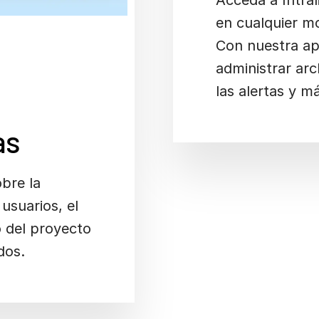
Acceda a Intral
en cualquier m
Con nuestra ap
administrar arc
las alertas y m
as
bre la
 usuarios, el
 del proyecto
dos.