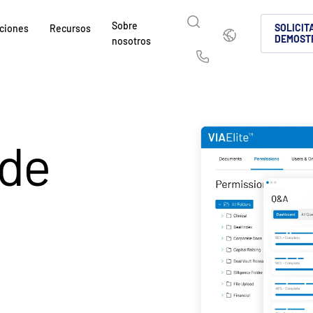
Sobre
Español
SOLICIT
ciones
Recursos
DEMOST
nosotros
English
简体中文
Us
繁體中文
Français
Sobre nosotros
¿Por qué Intralinks?
Productos
Soluciones
Sectores
Deutsch
日本語
Descubra cómo SS&C Intralinks presta servicio
Descubra por qué las empresas de los mercados
Conozca nuestra plataforma probada y
Descubra cómo compartir contenido c
Descubra cómo nuestra plataforma y n
 de
mundial y los mercados de capital y negociación a
y del entorno de inversiones alternativas eligen 
compartir archivos de forma segura e
segura para que la colaboración sea s
permiten manejar de forma segura los
한국인
Português
intercambio seguro de información para fusion
negociación globales, inversiones alte
cumpla con la normativa.
y
Español
Italiano
adquisiciones (M&A), captación de capital e inf
capital.
CONOZCA MÁS
CONOZCA MÁS
inversores.
CONOZCA MÁS
s
CONOZCA MÁS
s
CONOZCA MÁS