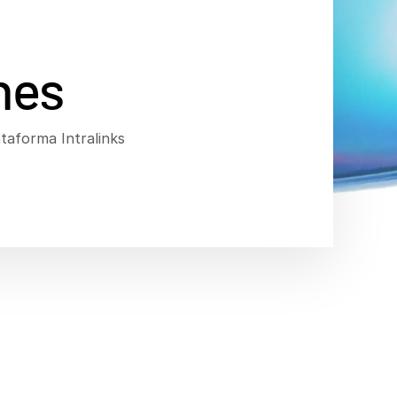
nes
ataforma Intralinks
artes