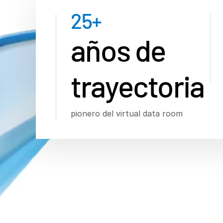
25
+
años de
trayectoria
pionero del virtual data room
Colabore sin p