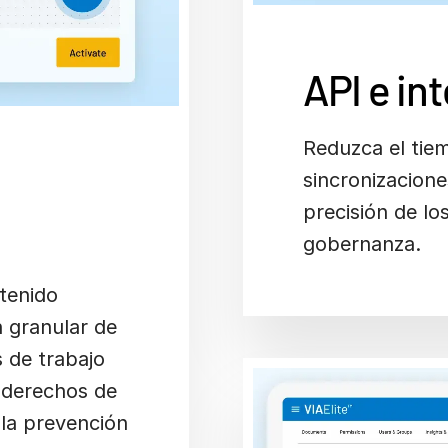
API e in
Reduzca el tie
sincronizacione
precisión de lo
gobernanza.
tenido
n granular de
s de trabajo
s derechos de
 la prevención