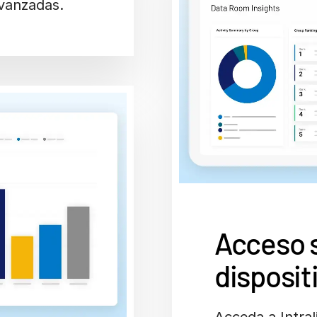
avanzadas.
Acceso 
disposit