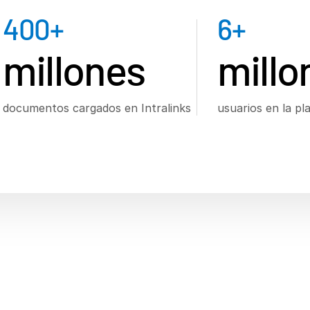
400
+
6
+
millones
millo
documentos cargados en Intralinks
usuarios en la pl
roblemas
con las p