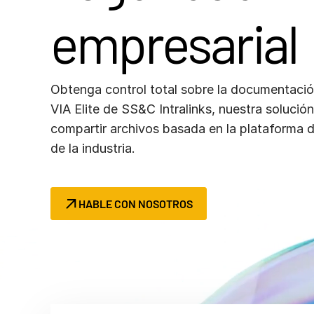
soluciones para una
Connect
colaboración segura en
empresarial
cualquier entorno
bancario y corporativo.
Obtenga control total sobre la documentació
VIA Elite de SS&C Intralinks, nuestra solució
compartir archivos basada en la plataforma d
de la industria.
HABLE CON NOSOTROS