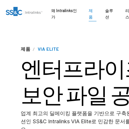
왜 Intralinks인
제
솔루
가
품
션
왜
병
은행
AI
문의하기
왜 Intralinks인가
안전한 문서 교환
Private Credit
Link
Fundraising
검열
VDRPro
SECURITYHUB
제품
VIA ELITE
SS
자본
엔터프라이
준비
Onboarding
거래 지원
VIA
개
rates
CENTRE
기업 정보
보안 및 신뢰
규제, 리스크, 규정 준수
Private Equity
합병
유
떻
마케팅
Reporting
고급 보고
서비스
관리
tional
API 및 배포
신디케이트론
Venture Capital
ors
보안 파일 
실사
Alternative
NDA
RO
AI 허브
Real Estate Fund
Investments Managed
/ Law Firms
Managers
Services
관리
번역
제품
 Funds
IT / Security
 및 기업 시나리오
업계 최고의 딜메이킹 플랫폼을 기반으로 구축된
하게 협업하기 위
DealVault
션인 SS&C Intralinks VIA Elite로 민감한
을 살펴보세요.