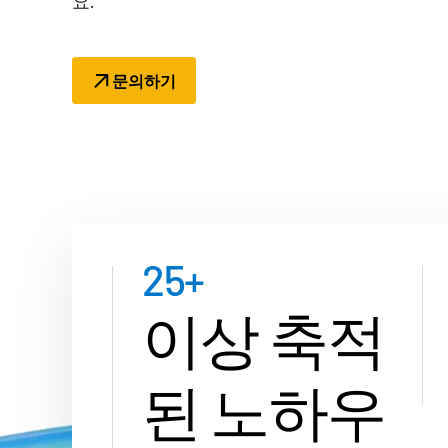
요.
Connect
문의하기
25
+
이상 축적
된 노하우