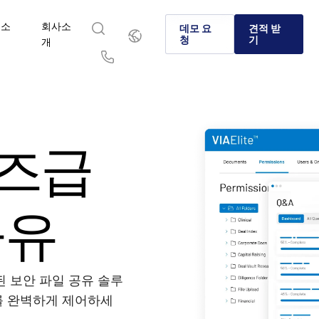
리소
회사소
한
데모 요
견적 받
국
청
기
스
개
인
English
简体中文
Us
繁體中文
Français
회사소개
 Intralinks인가
제품
솔루션
산업
Deutsch
日本語
&C Intralinks가 전 세계 은행, 딜메이킹 및 자본 시장에서 인수
 시장과 대체 투자 분야 기업들이 Intralinks를 선택하는 이
글로벌 딜메이킹, 대체 투자 및 자본 시장에서 안전하게 
민감한 콘텐츠를 안전하고 통제된 방식으로 공유하고, 
복잡한 비즈니스 요구 사항을 플랫폼과 솔루션으로 안전
즈급
(M&A), 자본 조달, 투자자 보고를 위한 안전한 정보 공유를 어
를 알아보세요.
유할 수 있는 검증된 AI 기반 플랫폼에 대해 알아보세요.
하는 협업 방법을 알아보세요.
하는 방법을 살펴보세요.
한국인
Português
게 지원하는지 알아보세요.
Español
Italiano
자세히 알아보기
자세히 알아보기
자세히 알아보기
자세히 알아보기
공유
자세히 알아보기
 보안 파일 공유 솔루
 문서를 완벽하게 제어하세