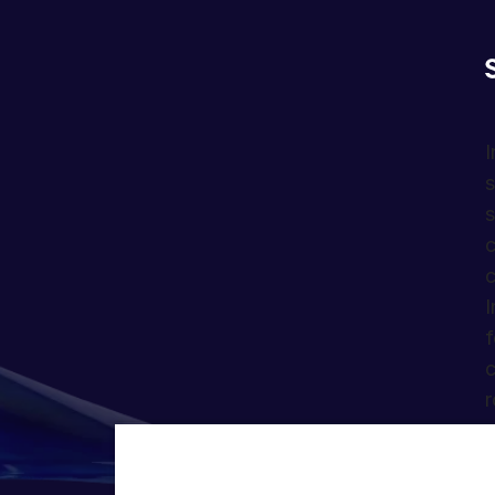
I
s
s
c
c
I
f
c
r