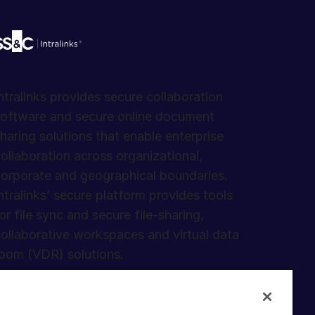
ntralinks provides secure collaboration
oftware and secure online document
haring solutions that enable enterprise
ollaboration across organizational,
orporate and geographical boundaries.
ntralinks’ secure platform provides tools
or file sync and secure file-sharing,
ollaborative workspaces and virtual data
oom (VDR) solutions.