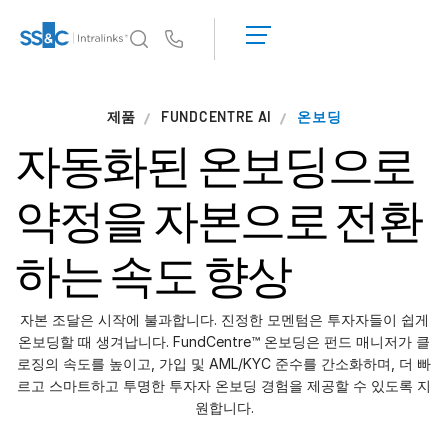
데
모
Us
요
청
왜 Intralinks인가
Tog
제품
FUNDCENTRE AI
견
온보딩
sub
왜 Intralinks인가
적
자동화된 온보딩으로
받
보안 및 신뢰
기
API 및 배포
약정을 자본으로 전환
AI 허브
하는 속도 향상
제품
Tog
sub
딜
센터 AI
자본 조달은 시작에 불과합니다. 진정한 모멘텀은 투자자들이 쉽게
온보딩할 때 생겨납니다. FundCentre™ 온보딩은 펀드 매니저가 클
Link
로징의 속도를 높이고, 가입 및 AML/KYC 준수를 간소화하며, 더 빠
준비
르고 스마트하고 투명한 투자자 온보딩 경험을 제공할 수 있도록 지
원합니다.
마케팅
실사