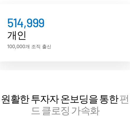
Investment Banking
Tog
515,000
Corporates
sub
Institutional Investors
개인
Legal / Law Firms
100,000개 조직 출신
Hedge Funds
Private Credit
Private Equity
Venture Capital
Real Estate Fund Managers
IT / Security
원활한 투자자 온보딩을 통한
펀
드 클로징 가속화
리소스
Tog
sub
회사소개
Tog