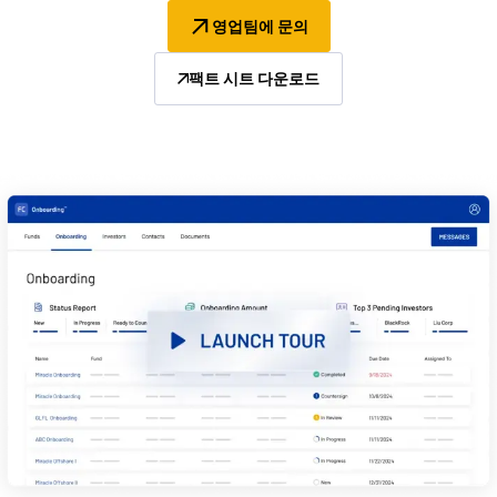
영업팀에 문의
관리
DealVault
팩트 시트 다운로드
Connect
Fund
Centre
Fundraising
Onboarding
Reporting
Alternative Investments Managed Services
거래 서비스
검열
거래 지원
고급 보고
NDA
번역