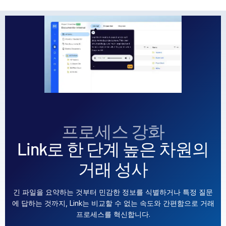
sub
문의하기
기업 정보
한국인
English
데모 요청
简体中文
견적 받기
繁體中文
프로세스 강화
Français
Link로 한 단계 높은 차원의
Deutsch
거래 성사
日本語
한국인
긴 파일을 요약하는 것부터 민감한 정보를 식별하거나 특정 질문
Português
에 답하는 것까지, Link는 비교할 수 없는 속도와 간편함으로 거래
Español
프로세스를 혁신합니다.