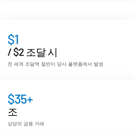
VDR
Pro
VDRPro
추가 제품
$
1
SECURITYHUB
VIA
/ $2 조달 시
전 세계 조달액 절반이 당사 플랫폼에서 발생
솔루션
Tog
sub
인수합병
기업공개
$
35
+
펀드 관리
금융
조
안전한 문서 교환
상당의 금융 거래
규제, 리스크, 규정 준수
신디케이트론