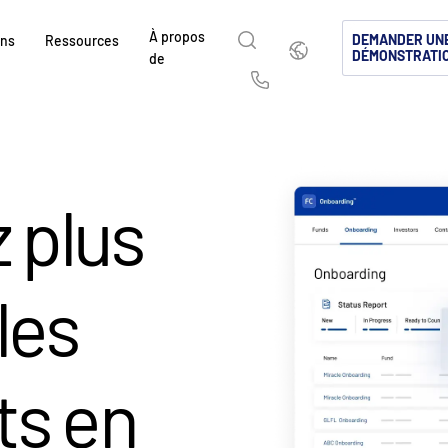
À propos
Français
DEMANDER UN
ons
Ressources
DÉMONSTRATI
de
English
简体中文
Us
繁體中文
Français
À propos de
Pourquoi Intralinks
Produits
Solutions
Secteurs
sé
d
Deutsch
日本語
Découvrez comment SS&C Intralinks accom
Découvrez pourquoi les entreprises des m
Explorez notre plateforme sécuris
Découvrez comment partager du c
Découvrez comment notre platefo
 plus
mondiaux de la finance, les opérations de d
capitaux et de l’investissement alternatif c
conçue pour le partage de fichier
sécurité, pour une collaboration m
permettent de gérer en toute sécur
한국인
Português
 &
marchés de capitaux en facilitant le partag
Intralinks.
mondiales de dealmaking, les inves
conforme.
votre activité.
Español
Italiano
d’informations pour les fusions et acquisiti
marchés de capitaux.
cé
les
levées de fonds et le reporting aux investis
EN SAVOIR PLUS
EN SAVOIR PLUS
EN SAVOIR PLUS
s
és
EN SAVOIR PLUS
ts
(NDA)
EN SAVOIR PLUS
s en