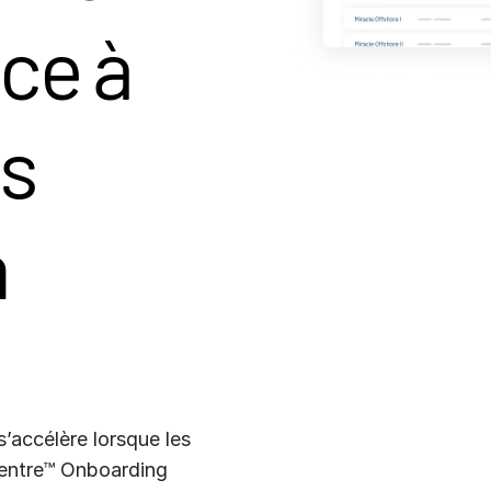
ce à
s
n
s’accélère lorsque les
Centre™ Onboarding