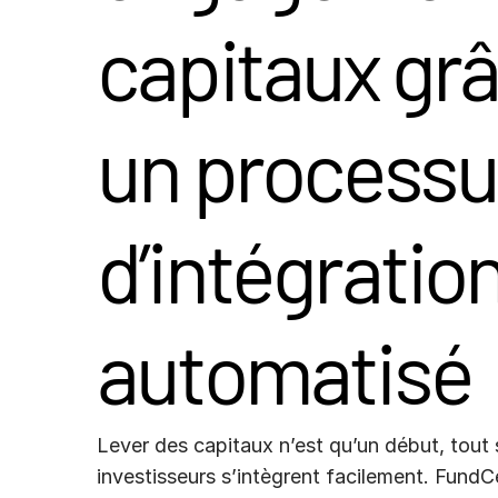
Connect
RESSOURCES
capitaux
grâ
PRODUITS
SUPPLÉMENTAIRES
un processu
d’intégratio
automatisé
Lever des capitaux n’est qu’un début, tout 
investisseurs s’intègrent facilement. Fund