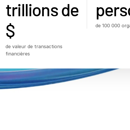
trillions de
pers
$
de 100 000 org
de valeur de transactions
financières
lôtures de fonds
gr
ide des investisseu