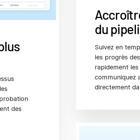
Accroîtr
du pipel
plus
Suivez en temp
les progrès des 
rapidement les
communiquez av
essus
directement dan
des
pprobation
ment des