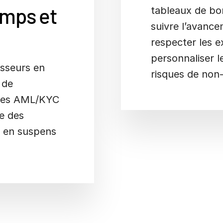
emps et
tableaux de bo
suivre l’avance
respecter les e
personnaliser l
isseurs en
risques de non
 de
ences AML/KYC
te des
s en suspens