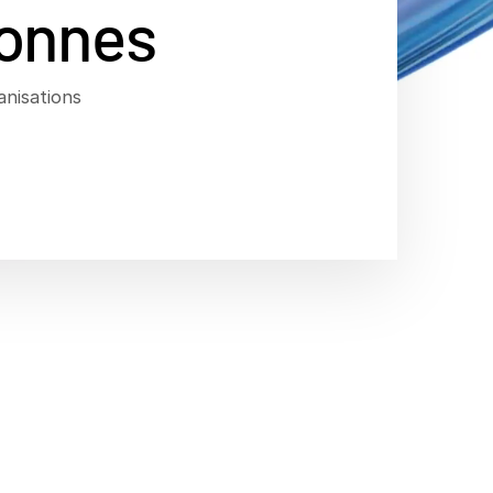
onnes
anisations
âce à une
rs