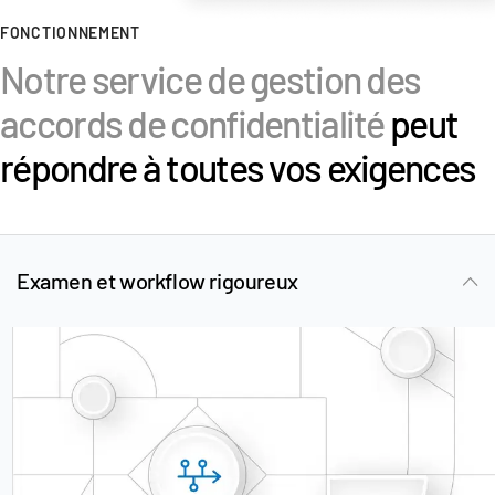
FONCTIONNEMENT
Ressources
Notre service de gestion des
Ressources
Produits supplémentaires
accords de confidentialité
peut
SECURITYHUB
répondre à toutes vos exigences
VIA
Solutions
T
s
Fusions et acquisitions (M&A)
Examen et workflow rigoureux
Introductions en Bourse
Gestion de fonds
Financement
Échange Sécurisé de Documents
Regulatory, Risk & Compliance
Prêts Syndiqués