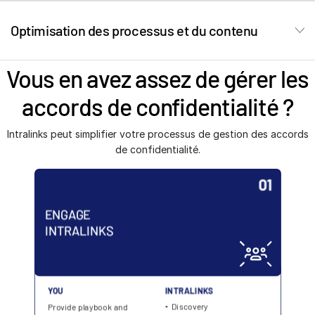
Intralinks. Mettez régulièrement à jour le playbook
s
Nous contacter
des NDA tout au long du processus.
Optimisation des processus et du contenu
Entreprise
Vous en avez assez de gérer les
Français
accords de confidentialité ?
English
DEMANDER UNE DÉMONSTRATION
Intralinks peut simplifier votre processus de gestion des accords
简体中文
de confidentialité.
OBTENIR UN DEVIS
繁體中文
Français
Deutsch
日本語
한국인
Português
Español