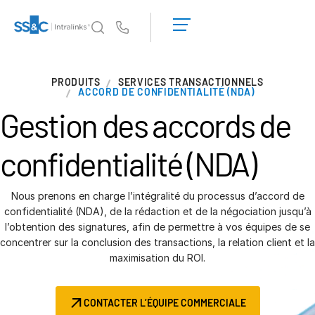
Demander une
démonstration
Us
Obtenir un
devis
Pourquoi Intralinks
T
PRODUITS
SERVICES TRANSACTIONNELS
s
Pourquoi Intralinks
ACCORD DE CONFIDENTIALITÉ (NDA)
Gestion des accords de
Sécurité et confiance
API et déploiement
confidentialité (NDA)
Centre d'IA
Nous prenons en charge l’intégralité du processus d’accord de
Produits
T
confidentialité (NDA), de la rédaction et de la négociation jusqu’à
s
Deal
Centre AI
l’obtention des signatures, afin de permettre à vos équipes de se
concentrer sur la conclusion des transactions, la relation client et la
Link
maximisation du ROI.
Préparation
Marketing
CONTACTER L’ÉQUIPE COMMERCIALE
Diligence