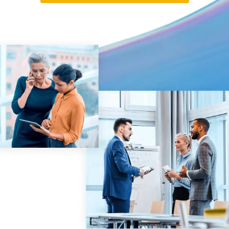
Gestion
DealVault
Connect
Fund
Centre
Levée de fonds
Accueil
Avancés
Services Managés d’Investissements Alternatifs
Services de transaction
Expurgation
Support transactionnel
Reporting avancé
Accord de confidentialité (NDA)
Traduction