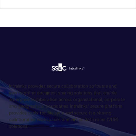
Intralinks provides secure collaboration software and
secure online document sharing solutions that enable
enterprise collaboration across organizational, corporate
and geographical boundaries. Intralinks’ secure platform
provides tools for file sync and secure file-sharing,
collaborative workspaces and virtual data room (VDR)
solutions.